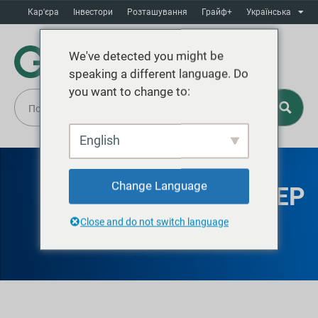
Кар'єра
Інвестори
Розташування
Грайф+
Українська
We've detected you might be
speaking a different language. Do
you want to change to:
English
Change Language
ГРАЙФ ВАРМІНСТЕР
Close and do not switch language
СТАЛЕВІ БАРАБАНИ