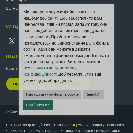
EU PCBCR
Ми використовуємо файли cookie на
нашому веб-сайті, щоб забезпечити вам
найрелевантніший досвід, запам’ятовуючи
СЛІДКУЙТЕ ЗА НАМИ
ваші вподобання та повторні відвідування.
Натискаючи «Прийняти все», ви
погоджуєтеся на використання ВСІХ файлів
cookie. Однак ви можете відвідати
ПІДПИШІТЬСЯ
«Налаштування файлів cookie», щоб надати
контрольовану згоду. Ви також можете
переглянути нашу політику
Будьте в курсі останніх інновацій і новин у Greif.
конфіденційності
щоб переглянути наші
умови щодо збору даних.
ПІДПИШІТЬСЯ НА НАШУ РОЗСИЛКУ
Налаштування файлів cookie
Reject All
Прийняти всі
© Copyright 2025 Greif. Всі права захищено.
Політика конфіденційності
|
Політика CA
|
Умови продажу
|
Прозорість
у розкритті інформації про ланцюг поставок
|
Умови використання