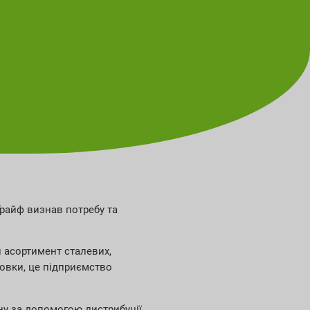
Грайф визнав потребу та
й асортимент сталевих,
овки, це підприємство
ну за допомогою дистрибуції.