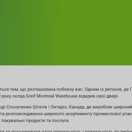
ться тим, що розташована поблизу вас. Одним із регіонів, де 
9 року склад Greif Montreal Warehouse відкрив свої двері.
оді Сполучених Штатів і Онтаріо, Канада, де виробляє широки
я та розповсюдження широкого асортименту промислової упак
 пакувальні продукти та послуги.
ти та розширювати нашу прихильність і прихильність до регіо