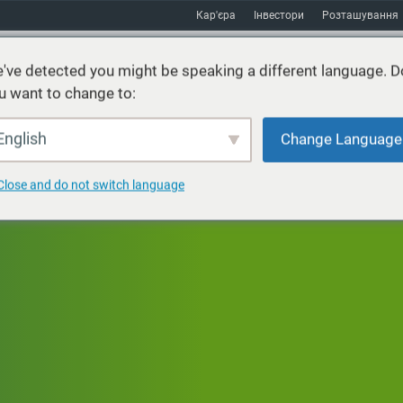
Кар'єра
Інвестори
Розташування
've detected you might be speaking a different language. D
u want to change to:
Послуги
Стійкість
Ринки
Ресурси
про
English
Change Language
Close and do not switch language