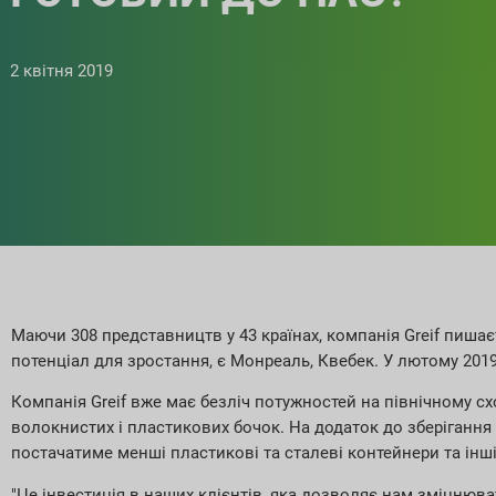
2 квітня 2019
Маючи 308 представництв у 43 країнах, компанія Greif пишає
потенціал для зростання, є Монреаль, Квебек. У лютому 201
Компанія Greif вже має безліч потужностей на північному сх
волокнистих і пластикових бочок. На додаток до зберіганн
постачатиме менші пластикові та сталеві контейнери та інші
"Це інвестиція в наших клієнтів, яка дозволяє нам зміцнюва