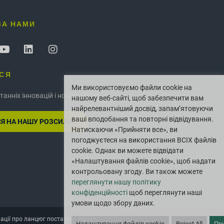
ЗА НАМИ
СЯ
Ми використовуємо файли cookie на
танніх інновацій і новин у Greif.
нашому веб-сайті, щоб забезпечити вам
найрелевантніший досвід, запам’ятовуючи
ваші вподобання та повторні відвідування.
Я НА НАШУ РОЗСИЛКУ
Натискаючи «Прийняти все», ви
погоджуєтеся на використання ВСІХ файлів
cookie. Однак ви можете відвідати
«Налаштування файлів cookie», щоб надати
контрольовану згоду. Ви також можете
переглянути нашу політику
конфіденційності
щоб переглянути наші
умови щодо збору даних.
мації про ланцюг поставок
|
Умови
Налаштування файлів cookie
Reject All
Пр