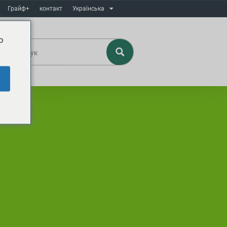
Грайф+
контакт
Українська
o