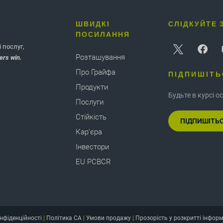
ШВИДКІ
СЛІДКУЙТЕ 
ПОСИЛАННЯ
 послуг,
Розташування
ers win.
Про Грайфа
ПІДПИШІТЬ
Продукти
Будьте в курсі ос
Послуги
Стійкість
ПІДПИШІТЬС
Кар'єра
Інвестори
EU PCBCR
нфіденційності
|
Політика CA
|
Умови продажу
|
Прозорість у розкритті інфор