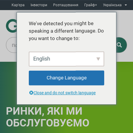
Кар'єра
Інвестори
Розташування
Грайф+
Українська
We've detected you might be
speaking a different language. Do
you want to change to:
English
Change Language
Close and do not switch language
РИНКИ, ЯКІ МИ
ОБСЛУГОВУЄМО