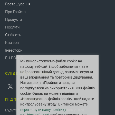
Розташування
Про Грайфа
Продукти
Послуги
Стійкість
Кар'єра
Інвестори
EU PCBCR
Ми використовуємо файли cookie на
нашому веб-сайті, щоб забезпечити вам
найрелевантніший досвід, запам’ятовуючи
СЛІДКУЙТЕ ЗА НАМИ
ваші вподобання та повторні відвідування.
Натискаючи «Прийняти все», ви
погоджуєтеся на використання ВСІХ файлів
cookie. Однак ви можете відвідати
ПІДПИШІТЬСЯ
«Налаштування файлів cookie», щоб надати
контрольовану згоду. Ви також можете
переглянути нашу політику
Будьте в курсі останніх інновацій і новин у Greif.