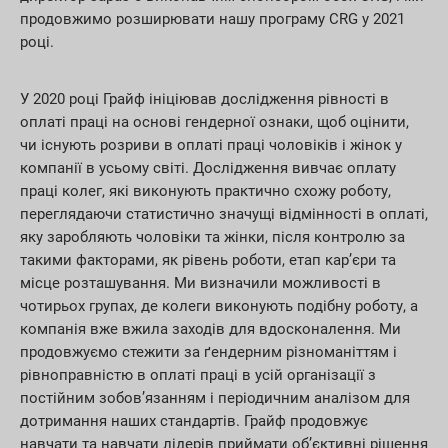
продовжимо розширювати нашу програму CRG у 2021
році.
У 2020 році Грайф ініціював дослідження рівності в
оплаті праці на основі гендерної ознаки, щоб оцінити,
чи існують розриви в оплаті праці чоловіків і жінок у
компанії в усьому світі. Дослідження вивчає оплату
праці колег, які виконують практично схожу роботу,
переглядаючи статистично значущі відмінності в оплаті,
яку заробляють чоловіки та жінки, після контролю за
такими факторами, як рівень роботи, етап кар’єри та
місце розташування. Ми визначили можливості в
чотирьох групах, де колеги виконують подібну роботу, а
компанія вже вжила заходів для вдосконалення. Ми
продовжуємо стежити за ґендерним різноманіттям і
рівноправністю в оплаті праці в усій організації з
постійним зобов’язанням і періодичним аналізом для
дотримання наших стандартів. Грайф продовжує
навчати та навчати лідерів приймати об’єктивні рішення