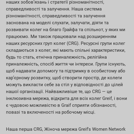
наших зобов’язань і стратегії різноманітності,
справедливості та залучення. Наша система
різноманітності, справедливості та залучення
заснована на моделі слухати, залучати, діяти та
розвивати колег на благо Грайфа та спільнот, у яких ми
працюємо. Ми також працювали над розширенням
наших ресурсних груп колег (CRG). Ресурсні групи колег
складаються з колег, які мають спільні характеристики,
будь то стать, етнічна приналежність, релігійна
приналежність, спосіб життя чи інтереси. Групи існують,
щоб надавати допомогу та підтримку в особистому або
кар’єрному розвитку, щоб створити простір, де колеги
можуть викласти себе за стіл у відповідності до цілей
нашої організації. Найважливіше те, що CRG — це
інклюзивна мережа, відкрита для всіх колег Greif, і вони
є чудовою можливістю в Graif сприяти обізнаності,
повазі та включеності на робочому місці.
Наша перша CRG, Жіноча мережа Greif's Women Network