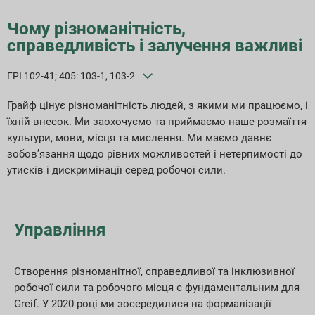
Цілі та продуктивність
Чому різноманітність,
справедливість і залучення важливі
Індекси звітності ESG
ГРІ 102-41; 405: 103-1, 103-2
Завантаження звітів
Грайф цінує різноманітність людей, з якими ми працюємо, і
їхній внесок. Ми заохочуємо та приймаємо наше розмаїття
культури, мови, місця та мислення. Ми маємо давнє
зобов’язання щодо рівних можливостей і нетерпимості до
утисків і дискримінації серед робочої сили.
Управління
Створення різноманітної, справедливої та інклюзивної
робочої сили та робочого місця є фундаментальним для
Greif. У 2020 році ми зосередилися на формалізації