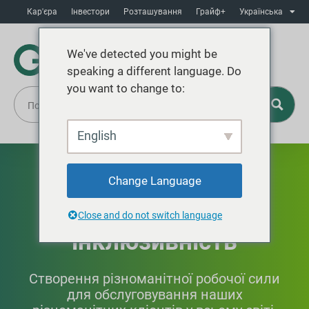
Кар'єра
Інвестори
Розташування
Грайф+
Українська
We've detected you might be
speaking a different language. Do
you want to change to:
English
Різноманітність,
Change Language
справедливість та
Close and do not switch language
інклюзивність
Створення різноманітної робочої сили
для обслуговування наших