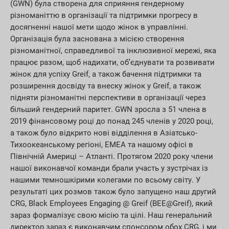
(GWN) була створена для сприяння гендерному
різноманіттю в організації та підтримки прогресу в
досягненні нашої мети щодо жінок в управлінні.
Організація була заснована з місією створення
різноманітної, справедливої та інклюзивної мережі, яка
працює разом, щоб надихати, об’єднувати та розвивати
жінок для успіху Greif, а також бачення підтримки та
розширення досвіду та внеску жінок у Greif, а також
підняти різноманітні перспективи в організації через
більший гендерний паритет. GWN зросла з 51 члена в
2019 фінансовому році до понад 245 членів у 2020 році,
а також було відкрито нові відділення в Азіатсько-
Тихоокеанському регіоні, EMEA та нашому офісі в
Північній Америці – Атланті. Протягом 2020 року члени
нашої виконавчої команди брали участь у зустрічах із
нашими темношкірими колегами по всьому світу. У
результаті цих розмов також було запущено наш другий
CRG, Black Employees Engaging @ Greif (BEE@Greif), який
зараз формалізує свою місію та цілі. Наш генеральний
директор зараз є виконавчим спонсором обох CRG, і ми