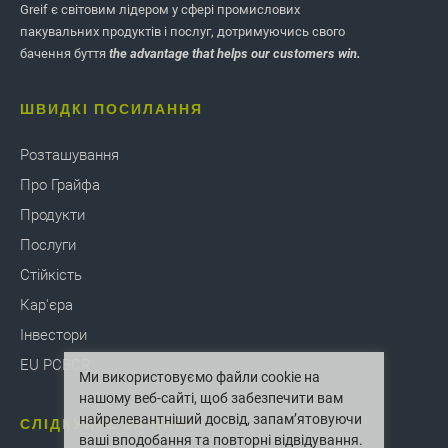
Greif є світовим лідером у сфері промислових
пакувальних продуктів і послуг, дотримуючись свого
бачення буття
the advantage that helps our customers win.
ШВИДКІ ПОСИЛАННЯ
Розташування
Про Грайфа
Продукти
Послуги
Стійкість
Кар'єра
Інвестори
EU PCBCR
Ми використовуємо файли cookie на
нашому веб-сайті, щоб забезпечити вам
найрелевантніший досвід, запам’ятовуючи
СЛІДКУЙТЕ ЗА НАМИ
ваші вподобання та повторні відвідування.