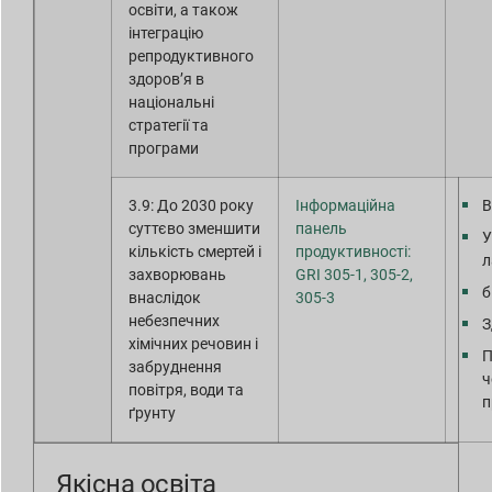
освіти, а також
інтеграцію
репродуктивного
здоров’я в
національні
стратегії та
програми
3.9: До 2030 року
Інформаційна
В
суттєво зменшити
панель
У
кількість смертей і
продуктивності:
л
захворювань
GRI 305-1, 305-2,
б
внаслідок
305-3
небезпечних
З
хімічних речовин і
П
забруднення
ч
повітря, води та
п
ґрунту
Якісна освіта