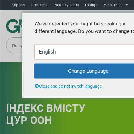
Кар'єра
Інвестори
Розташування
Грайф+
Українська
We've detected you might be speaking a
different language. Do you want to change t
English
Change Language
Close and do not switch language
ІНДЕКС ВМІСТУ
ЦУР ООН