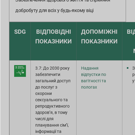
Завантаження звітів
добробуту для всіх у будь-якому віці
SDG
ВІДПОВІДНІ
ДОПОМІЖНІ
ВІ
ПОКАЗНИКИ
ПОКАЗНИКИ
3.7: До 2030 року
Надання
З
забезпечити
відпустки по
р
загальний доступ
вагітності та
у
до послуг з
пологах
охорони
сексуального та
репродуктивного
здоров’я, в тому
числі для
планування сім’ї,
інформації та