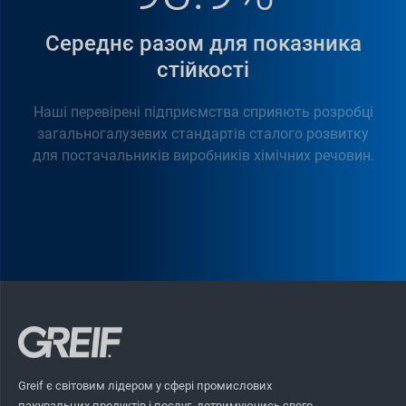
Середнє разом для показника
стійкості
Наші перевірені підприємства сприяють розробці
загальногалузевих стандартів сталого розвитку
для постачальників виробників хімічних речовин.
Greif є світовим лідером у сфері промислових
пакувальних продуктів і послуг, дотримуючись свого