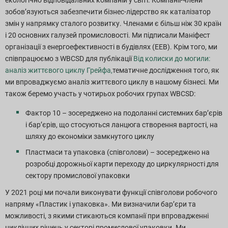
екологічно відповідальних компаній у світі. Компанії-члени
зобов’язуються забезпечити бізнес-лідерство як каталізатор
змін у напрямку сталого розвитку. Членами є більш ніж 30 країн
і 20 основних галузей промисловості. Ми підписали Маніфест
організації з енергоефективності в будівлях (EEB). Крім того, ми
співпрацюємо з WBCSD для публікації
Від колиски до могили:
аналіз життєвого циклу Грейфа,
тематичне дослідження того, як
ми впроваджуємо аналіз життєвого циклу в нашому бізнесі. Ми
також беремо участь у чотирьох робочих групах WBCSD:
Фактор 10 – зосереджено на подоланні системних бар’єрів
і бар’єрів, що стосуються ланцюга створення вартості, на
шляху до економіки замкнутого циклу
Пластмаси та упаковка (співголови) – зосереджено на
розробці дорожньої карти переходу до циркулярності для
сектору промислової упаковки
У 2021 році ми почали виконувати функції співголови робочого
напряму «Пластик і упаковка». Ми визначили бар’єри та
можливості, з якими стикаються компанії при впровадженні
циклічних рішень у секторі промислової упаковки. Ми