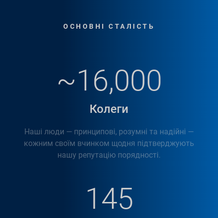
ОСНОВНІ СТАЛІСТЬ
~16,000
Колеги
Наші люди — принципові, розумні та надійні —
кожним своїм вчинком щодня підтверджують
нашу репутацію порядності.
145