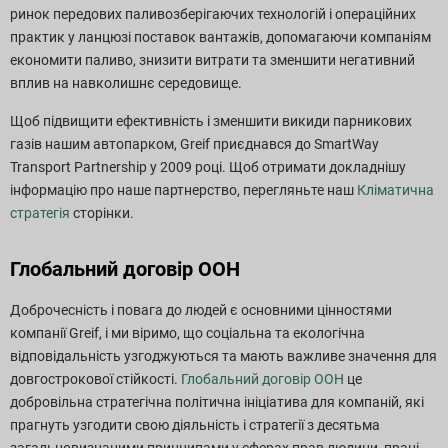
ринок передових паливозберігаючих технологій і операційних
практик у ланцюзі поставок вантажів, допомагаючи компаніям
економити паливо, знизити витрати та зменшити негативний
вплив на навколишнє середовище.
Щоб підвищити ефективність і зменшити викиди парникових
газів нашим автопарком, Greif приєднався до SmartWay
Transport Partnership у 2009 році. Щоб отримати докладнішу
інформацію про наше партнерство, перегляньте наш
Кліматична
стратегія
сторінки.
Глобальний договір ООН
Доброчесність і повага до людей є основними цінностями
компанії Greif, і ми віримо, що соціальна та екологічна
відповідальність узгоджуються та мають важливе значення для
довгострокової стійкості.
Глобальний договір ООН
це
добровільна стратегічна політична ініціатива для компаній, які
прагнуть узгодити свою діяльність і стратегії з десятьма