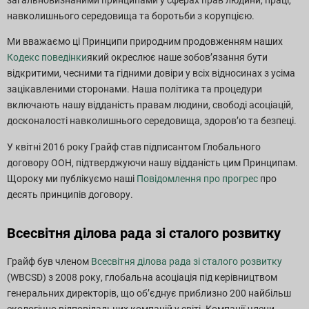
загальновизнаними принципами у сферах прав людини, праці,
навколишнього середовища та боротьби з корупцією.
Ми вважаємо ці Принципи природним продовженням наших
Кодекс поведінки
який окреслює наше зобов’язання бути
відкритими, чесними та гідними довіри у всіх відносинах з усіма
зацікавленими сторонами. Наша політика та процедури
включають нашу відданість правам людини, свободі асоціацій,
досконалості навколишнього середовища, здоров’ю та безпеці.
У квітні 2016 року Грайф став підписантом Глобального
договору ООН, підтверджуючи нашу відданість цим Принципам.
Щороку ми публікуємо наші
Повідомлення про прогрес
про
десять принципів договору.
Всесвітня ділова рада зі сталого розвитку
Грайф був членом
Всесвітня ділова рада зі сталого розвитку
(WBCSD) з 2008 року, глобальна асоціація під керівництвом
генеральних директорів, що об’єднує приблизно 200 найбільш