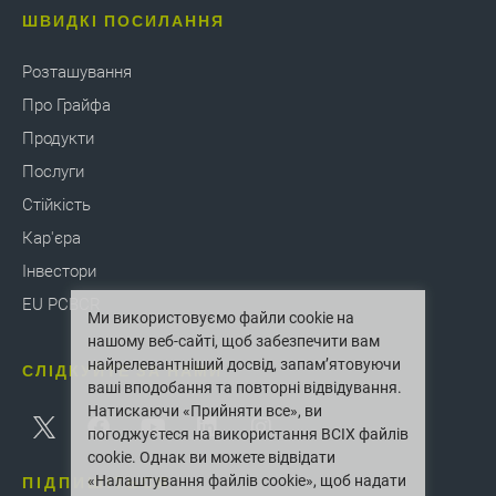
ШВИДКІ ПОСИЛАННЯ
Розташування
Про Грайфа
Продукти
Послуги
Стійкість
Кар'єра
Інвестори
EU PCBCR
Ми використовуємо файли cookie на
нашому веб-сайті, щоб забезпечити вам
найрелевантніший досвід, запам’ятовуючи
СЛІДКУЙТЕ ЗА НАМИ
ваші вподобання та повторні відвідування.
Натискаючи «Прийняти все», ви
погоджуєтеся на використання ВСІХ файлів
cookie. Однак ви можете відвідати
ПІДПИШІТЬСЯ
«Налаштування файлів cookie», щоб надати