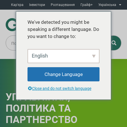
Кар'єра
Інвестори
Розташування
Грайф+
Українська
We've detected you might be
speaking a different language. Do
you want to change to:
English
Change Language
Close and do not switch language
УПРАВЛІННЯ,
ПОЛІТИКА ТА
ПАРТНЕРСТВО