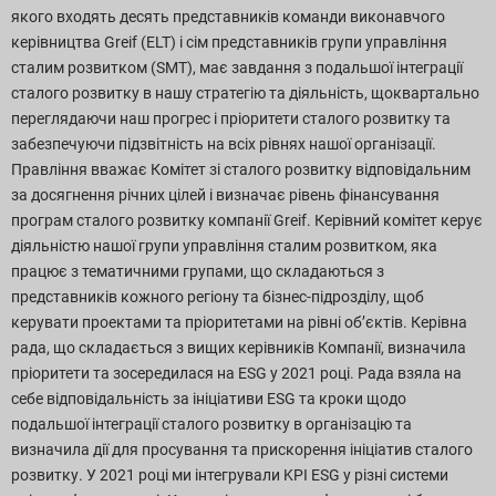
якого входять десять представників команди виконавчого
Завантаження звітів
керівництва Greif (ELT) і сім представників групи управління
сталим розвитком (SMT), має завдання з подальшої інтеграції
сталого розвитку в нашу стратегію та діяльність, щоквартально
переглядаючи наш прогрес і пріоритети сталого розвитку та
забезпечуючи підзвітність на всіх рівнях нашої організації.
Правління вважає Комітет зі сталого розвитку відповідальним
за досягнення річних цілей і визначає рівень фінансування
програм сталого розвитку компанії Greif. Керівний комітет керує
діяльністю нашої групи управління сталим розвитком, яка
працює з тематичними групами, що складаються з
представників кожного регіону та бізнес-підрозділу, щоб
керувати проектами та пріоритетами на рівні об’єктів. Керівна
рада, що складається з вищих керівників Компанії, визначила
пріоритети та зосередилася на ESG у 2021 році. Рада взяла на
себе відповідальність за ініціативи ESG та кроки щодо
подальшої інтеграції сталого розвитку в організацію та
визначила дії для просування та прискорення ініціатив сталого
розвитку. У 2021 році ми інтегрували KPI ESG у різні системи