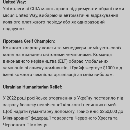
United Way:
Усі колеги зі США мають право підтримувати обрані ними
місця United Way, вибираючи автоматичні відрахування
кожного платіжного періоду або як одноразовий
подарунок.
Програма Greif Champion:
Кожного кварталу колеги та менеджери номінують своїх
колег на визнання світовими чемпіонами. Команда
виконавчого керівництва (ELT) обирає глобальних
чемпіонів зі списку номінантів, і Грайф жертвує $1000 від
імені кожного чемпіона організації за їхнім вибором.
Ukrainian Humanitarian Relief:
У 2022 році російське вторгнення в Україну поставило під
загрозу безпеку незліченної кількості невинних сімей.
Щоб надати гуманітарну допомогу, Грайф вніс $250,000 до
Міжнародної федерації товариств Червоного Хреста та
Червоного Півмісяця.