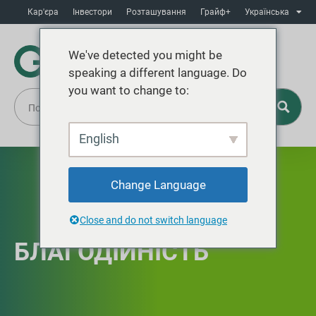
Кар'єра
Інвестори
Розташування
Грайф+
Українська
We've detected you might be
speaking a different language. Do
you want to change to:
English
Change Language
Close and do not switch language
БЛАГОДІЙНІСТЬ