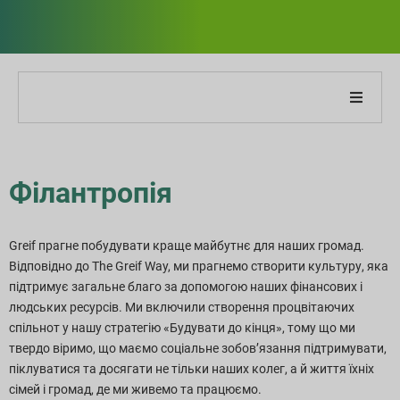
Про нашу компанію
Філантропія
Про наш звіт
Стратегії сталого розвитку
Greif прагне побудувати краще майбутнє для наших громад.
Відповідно до The Greif Way, ми прагнемо створити культуру, яка
Цілі та продуктивність
підтримує загальне благо за допомогою наших фінансових і
людських ресурсів. Ми включили створення процвітаючих
спільнот у нашу стратегію «Будувати до кінця», тому що ми
Індекси звітності ESG
твердо віримо, що маємо соціальне зобов’язання підтримувати,
піклуватися та досягати не тільки наших колег, а й життя їхніх
Завантаження звітів
сімей і громад, де ми живемо та працюємо.