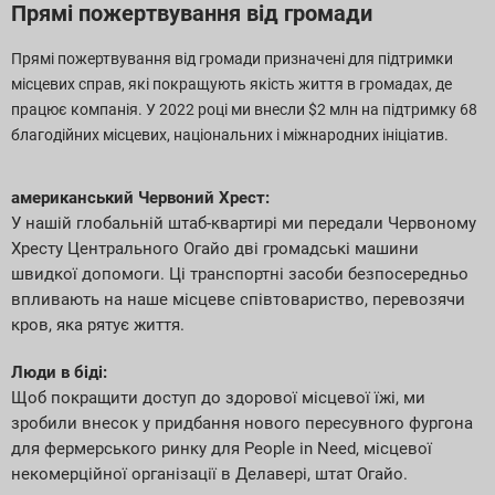
Прямі пожертвування від громади
Прямі пожертвування від громади призначені для підтримки
місцевих справ, які покращують якість життя в громадах, де
працює компанія. У 2022 році ми внесли $2 млн на підтримку 68
благодійних місцевих, національних і міжнародних ініціатив.
американський
Червоний Хрест:
У нашій глобальній штаб-квартирі ми передали Червоному
Хресту Центрального Огайо дві громадські машини
швидкої допомоги. Ці транспортні засоби безпосередньо
впливають на наше місцеве співтовариство, перевозячи
кров, яка рятує життя.
Люди в біді:
Щоб покращити доступ до здорової місцевої їжі, ми
зробили внесок у придбання нового пересувного фургона
для фермерського ринку для People in Need, місцевої
некомерційної організації в Делавері, штат Огайо.