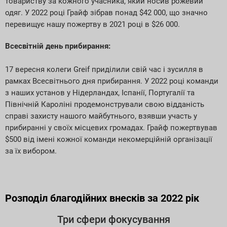
товариству за кожного учасника, який носив рожевий
одяг. У 2022 році Грайф зібрав понад $42 000, що значно
перевищує нашу пожертву в 2021 році в $26 000.
Всесвітній день прибирання:
17 вересня колеги Greif приділили свій час і зусилля в
рамках Всесвітнього дня прибирання. У 2022 році команди
з наших установ у Нідерландах, Іспанії, Португалії та
Північній Кароліні продемонстрували свою відданість
справі захисту нашого майбутнього, взявши участь у
прибиранні у своїх місцевих громадах. Грайф пожертвував
$500 від імені кожної команди некомерційній організації
за їх вибором.
Розподіл благодійних внесків за 2022 рік
Три сфери фокусування