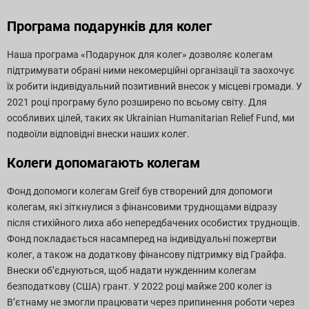
Програма подарунків для колег
Наша програма «Подарунок для колег» дозволяє колегам
підтримувати обрані ними некомерційні організації та заохочує
їх робити індивідуальний позитивний внесок у місцеві громади. У
2021 році програму було розширено по всьому світу. Для
особливих цілей, таких як Ukrainian Humanitarian Relief Fund, ми
подвоїли відповідні внески наших колег.
Колеги допомагають колегам
Фонд допомоги колегам Greif був створений для допомоги
колегам, які зіткнулися з фінансовими труднощами відразу
після стихійного лиха або непередбачених особистих труднощів.
Фонд покладається насамперед на індивідуальні пожертви
колег, а також на додаткову фінансову підтримку від Грайфа.
Внески об’єднуються, щоб надати нужденним колегам
безподаткову (США) грант. У 2022 році майже 200 колег із
В’єтнаму не змогли працювати через припинення роботи через