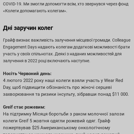
COVID-19. Ми змогли допомогти всім, хто звернувся через фонд
«Колеги допомагають колегам».
Дні заручин колег
Грайф визнає важливість залучення місцевої громади. Colleague
Engagement Days надають колегам додаткові можливості брати
участь у своїх спільнотах. Деякі з наданих можливостей для
залучення в 2022 році включають наступне.
Носіть Червоний день:
4 лютого 2022 року наші колеги взяли участь у Wear Red
Day, щоб підвищити обізнаність про жіночі серцеві
захворювання та ризики інсульту, зібравши понад $11 000.
Greif стає рожевим:
На підтримку Місяця боротьби з раком молочної залози
колеги Greif 5 жовтня одягли рожевий одяг. Грайф
пожертвував $25 Американському онкологічному