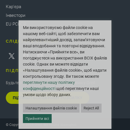
Кар'єра
Інвестори
EU PCBCR
Ми використовуємо файли cookie на
нашому веб-сайті, щоб забезпечити вам
найрелевантніший досвід, запам’ятовуючи
СЛІДКУЙТЕ ЗА НАМИ
ваші вподобання та повторні відвідування.
Натискаючи «Прийняти все», ви
погоджуєтеся на використання ВСІХ файлів
cookie. Однак ви можете відвідати
ПІДПИШІТЬСЯ
«Налаштування файлів cookie», щоб надати
контрольовану згоду. Ви також можете
переглянути нашу політику
Будьте в курсі останніх інновацій і новин у Greif.
конфіденційності
щоб переглянути наші
умови щодо збору даних.
ПІДПИШІТЬСЯ НА НАШУ РОЗСИЛКУ
Налаштування файлів cookie
Reject All
Прийняти всі
© Copyright 2025 Greif. Всі права захищено.