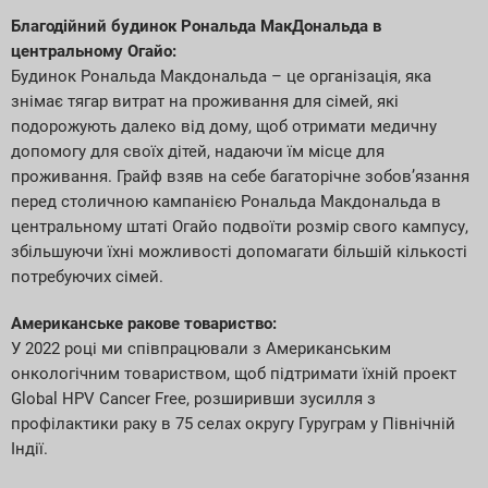
Благодійний будинок Рональда МакДональда в
центральному Огайо:
Будинок Рональда Макдональда – це організація, яка
знімає тягар витрат на проживання для сімей, які
подорожують далеко від дому, щоб отримати медичну
допомогу для своїх дітей, надаючи їм місце для
проживання. Грайф взяв на себе багаторічне зобов’язання
перед столичною кампанією Рональда Макдональда в
центральному штаті Огайо подвоїти розмір свого кампусу,
збільшуючи їхні можливості допомагати більшій кількості
потребуючих сімей.
Американське ракове товариство:
У 2022 році ми співпрацювали з Американським
онкологічним товариством, щоб підтримати їхній проект
Global HPV Cancer Free, розширивши зусилля з
профілактики раку в 75 селах округу Гуруграм у Північній
Індії.