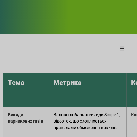
Про нашу компанію
Про наш звіт
Тема
Метрика
К
Стратегії сталого розвитку
Цілі та продуктивність
Викиди
Валові глобальні викиди Scope 1,
Кі
парникових газів
відсоток, що охоплюється
правилами обмеження викидів
Індекси звітності ESG