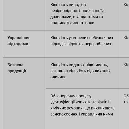
Кількість випадків
Кі
невідповідності, пов’язаної з
дозволами, стандартами та
правилами якості води
Управління
Кількість утворених небезпечних
Кі
відходами
відходів, відсоток перероблених
Безпека
Кількість виданих відкликань,
Кі
продукції
загальна кількість відкликаних
одиниць
Обговорення процесу
Об
ідентифікації нових матеріалів і
та
хімічних речовин, що викликають
занепокоєння, і управління ними