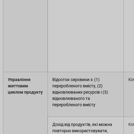
Управління
Відсоток сировини з: (1)
Кі
життєвим
переробленого вмісту, (2)
циклом продукту
відновлюваних ресурсів і (3)
відновлюваного та
переробленого вмісту
Дохід від продуктів, які можна
Кі
повторно використовувати,