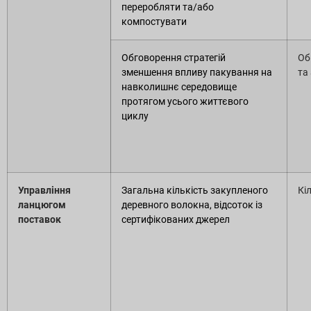
переробляти та/або
компостувати
Обговорення стратегій
Об
зменшення впливу пакування на
та
навколишнє середовище
протягом усього життєвого
циклу
Управління
Загальна кількість закупленого
Кі
ланцюгом
деревного волокна, відсоток із
поставок
сертифікованих джерел