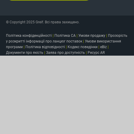
© Copyright 2025 Greif. Всі права захищено.
Політика конфіденційності
|
Політика CA
|
Умови продажу
|
Прозорість
у розкритті інформації про ланцюг поставок
|
Умови використання
програми
|
Політика відповідності
|
Кодекс поведінки
|
eBiz
|
Документи про якість
|
Заява про доступність
|
Ресурс AR