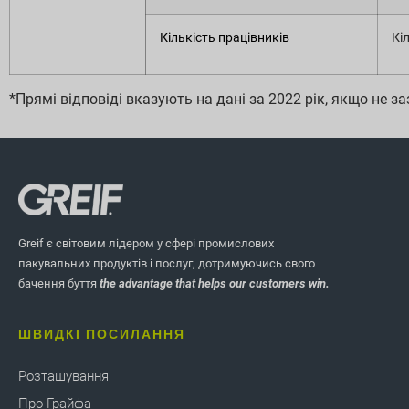
Кількість працівників
Кі
*Прямі відповіді вказують на дані за 2022 рік, якщо не з
Greif є світовим лідером у сфері промислових
пакувальних продуктів і послуг, дотримуючись свого
бачення буття
the advantage that helps our customers win.
ШВИДКІ ПОСИЛАННЯ
Розташування
Про Грайфа