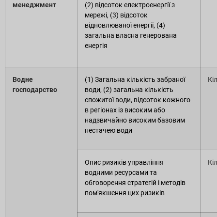
менеджмент
(2) відсоток електроенергії з
мережі, (3) відсоток
відновлюваної енергії, (4)
загальна власна генерована
енергія
Водне
(1) Загальна кількість забраної
Кі
господарство
води, (2) загальна кількість
спожитої води, відсоток кожного
в регіонах із високим або
надзвичайно високим базовим
нестачею води
Опис ризиків управління
Кі
водними ресурсами та
обговорення стратегій і методів
пом'якшення цих ризиків