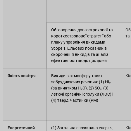
Завантаження звітів
Обговорення довгострокової та
Об
короткострокової стратегії або
та
плану управління викидами
Scope 1, цільових показників
скорочення викидів та аналіз
ефективності щодо цих цілей
Якість повітря
Викиди в атмосферу таких
Кі
забруднюючих речовин: (1) НІ
х
(за винятком Н
O), (2) SO
, (3)
2
х
летючі органічні сполуки (ЛОС) і
(4) тверді частинки (PM)
Енергетичний
(1) Загальна споживана енергія,
Кі