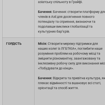
азіатську спільноту в Грайфі.
Бачення:
Бачення: створити платформу дл
членів в Азії для досягнення повного
потенціалу та сприяння, визнаючи та
подолавши виклики глобалізації та
культурних бар’єрів.
ГОРДІСТЬ
Місія:
Створити мережу підтримки для
наших колег із ЛГБТКІА+, поглибити наше
розуміння проблем на робочому місці та
зміцнити різноманітну, заангажовану та
інклюзивну робочу силу для виконання міс
«Побудувати до кінця».
Бачення:
Відкрита та привітна культура, я
плекає відмінності та вшановує всі статі,
орієнтації та спосіб життя.