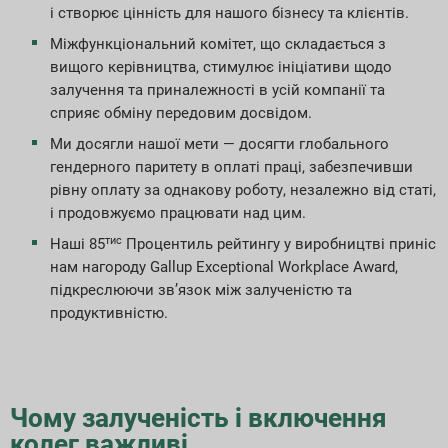
Індекси звітності ESG
і створює цінність для нашого бізнесу та клієнтів.
Міжфункціональний комітет, що складається з
Завантаження звітів
вищого керівництва, стимулює ініціативи щодо
залучення та приналежності в усій компанії та
сприяє обміну передовим досвідом.
Ми досягли нашої мети — досягти глобального
гендерного паритету в оплаті праці, забезпечивши
рівну оплату за однакову роботу, незалежно від статі,
і продовжуємо працювати над цим.
тис
Наші 85
Процентиль рейтингу у виробництві приніс
нам нагороду Gallup Exceptional Workplace Award,
підкреслюючи зв’язок між залученістю та
продуктивністю.
Чому залученість і включення
колег важливі