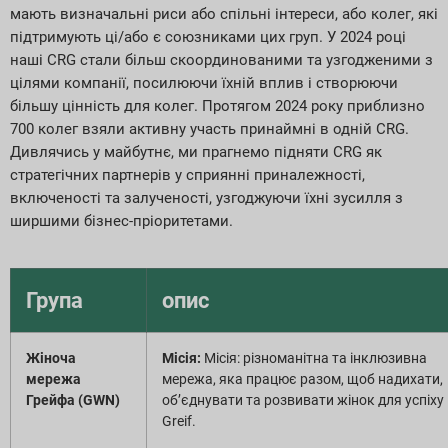
мають визначальні риси або спільні інтереси, або колег, які
підтримують ці/або є союзниками цих груп. У 2024 році
наші CRG стали більш скоординованими та узгодженими з
цілями компанії, посилюючи їхній вплив і створюючи
більшу цінність для колег. Протягом 2024 року приблизно
700 колег взяли активну участь принаймні в одній CRG.
Дивлячись у майбутнє, ми прагнемо підняти CRG як
стратегічних партнерів у сприянні приналежності,
включеності та залученості, узгоджуючи їхні зусилля з
ширшими бізнес-пріоритетами.
Група
опис
Жіноча
Місія:
Місія: різноманітна та інклюзивна
мережа
мережа, яка працює разом, щоб надихати,
Грейфа (GWN)
об’єднувати та розвивати жінок для успіху
Greif.