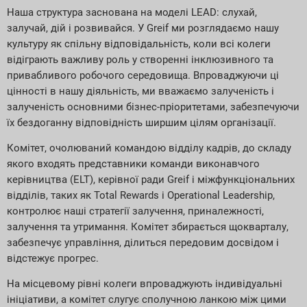
Наша структура заснована на моделі LEAD: слухай,
залучай, дій і розвивайся. У Greif ми розглядаємо нашу
культуру як спільну відповідальність, коли всі колеги
відіграють важливу роль у створенні інклюзивного та
привабливого робочого середовища. Впроваджуючи ці
цінності в нашу діяльність, ми вважаємо залученість і
залученість основними бізнес-пріоритетами, забезпечуючи
їх бездоганну відповідність ширшим цілям організації.
Комітет, очолюваний командою відділу кадрів, до складу
якого входять представники команди виконавчого
керівництва (ELT), керівної ради Greif і міжфункціональних
відділів, таких як Total Rewards і Operational Leadership,
контролює наші стратегії залучення, приналежності,
залучення та утримання. Комітет збирається щокварталу,
забезпечує управління, ділиться передовим досвідом і
відстежує прогрес.
На місцевому рівні колеги впроваджують індивідуальні
ініціативи, а комітет слугує сполучною ланкою між цими