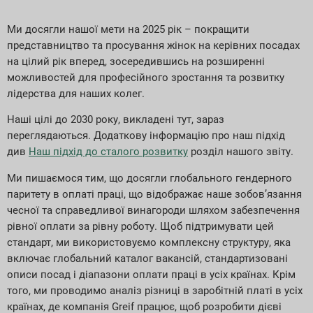
Ми досягли нашої мети на 2025 рік – покращити
представництво та просування жінок на керівних посадах
на цілий рік вперед, зосередившись на розширенні
можливостей для професійного зростання та розвитку
лідерства для наших колег.
Наші цілі до 2030 року, викладені тут, зараз
переглядаються. Додаткову інформацію про наш підхід
див
Наш підхід до сталого розвитку
розділ нашого звіту.
Ми пишаємося тим, що досягли глобального гендерного
паритету в оплаті праці, що відображає наше зобов’язання
чесної та справедливої винагороди шляхом забезпечення
рівної оплати за рівну роботу. Щоб підтримувати цей
стандарт, ми використовуємо комплексну структуру, яка
включає глобальний каталог вакансій, стандартизовані
описи посад і діапазони оплати праці в усіх країнах. Крім
того, ми проводимо аналіз різниці в заробітній платі в усіх
країнах, де компанія Greif працює, щоб розробити дієві