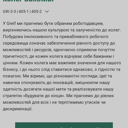
GRI 3-3 | 405-1 | 405-2
У Greif ми прагнемо бути обраним роботодавцем,
вирізняючись нашою культурою та залученістю до колег.
Побудова інклюзивного та привабливого робочого
середовища означає забезпечення рівного доступу до
можливостей і ресурсів, одночасно сприяючи почуттю
причетності, де кожен колега відчуває себе бажаним і
цінним. Кожен колега має важливе значення для нашого
бізнесу, і до нього слід ставитися однаково, з гідністю та
повагою. Ми віримо, що різноманітні погляди, ідеї та
навички спонукають до інновацій, зміцнюючи нашу
здатність досягати нашої мети та реалізовувати нашу
стратегію «Будувати до кінця». Ми прагнемо до рівних
можливостей для всіх і не терпітимемо утисків чи
дискримінації.