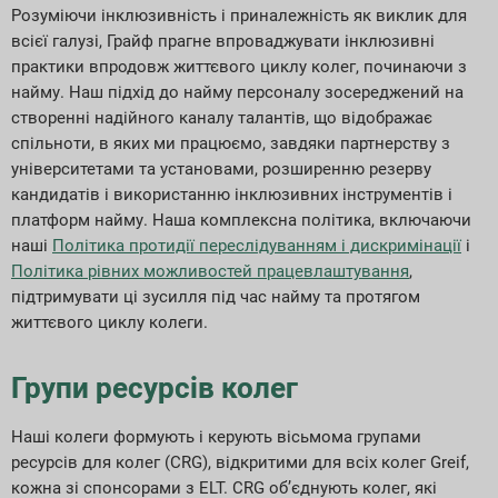
Розуміючи інклюзивність і приналежність як виклик для
всієї галузі, Грайф прагне впроваджувати інклюзивні
практики впродовж життєвого циклу колег, починаючи з
найму. Наш підхід до найму персоналу зосереджений на
створенні надійного каналу талантів, що відображає
спільноти, в яких ми працюємо, завдяки партнерству з
університетами та установами, розширенню резерву
кандидатів і використанню інклюзивних інструментів і
платформ найму. Наша комплексна політика, включаючи
наші
Політика протидії переслідуванням і дискримінації
і
Політика рівних можливостей працевлаштування
,
підтримувати ці зусилля під час найму та протягом
життєвого циклу колеги.
Групи ресурсів колег
Наші колеги формують і керують вісьмома групами
ресурсів для колег (CRG), відкритими для всіх колег Greif,
кожна зі спонсорами з ELT. CRG об’єднують колег, які