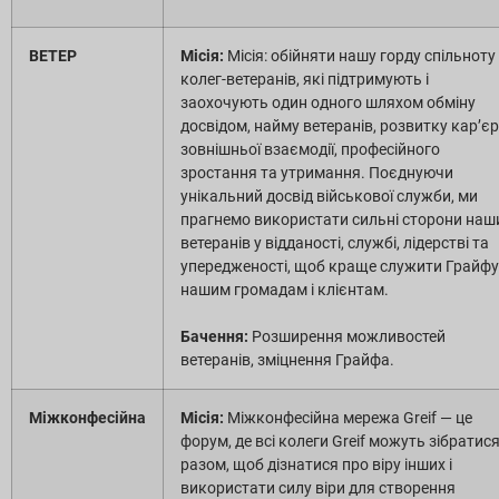
ВЕТЕР
Місія:
Місія: обійняти нашу горду спільноту
колег-ветеранів, які підтримують і
заохочують один одного шляхом обміну
досвідом, найму ветеранів, розвитку кар’єр
зовнішньої взаємодії, професійного
зростання та утримання. Поєднуючи
унікальний досвід військової служби, ми
прагнемо використати сильні сторони наш
ветеранів у відданості, службі, лідерстві та
упередженості, щоб краще служити Грайфу
нашим громадам і клієнтам.
Бачення:
Розширення можливостей
ветеранів, зміцнення Грайфа.
Міжконфесійна
Місія:
Міжконфесійна мережа Greif — це
форум, де всі колеги Greif можуть зібратис
разом, щоб дізнатися про віру інших і
використати силу віри для створення