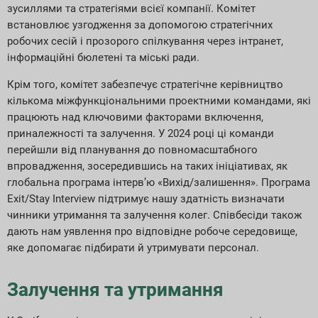
зусиллями та стратегіями всієї компанії. Комітет
встановлює узгодження за допомогою стратегічних
робочих сесій і прозорого спілкування через інтранет,
інформаційні бюлетені та міські ради.
Крім того, комітет забезпечує стратегічне керівництво
кількома міжфункціональними проектними командами, які
працюють над ключовими факторами включення,
приналежності та залучення. У 2024 році ці команди
перейшли від планування до повномасштабного
впровадження, зосередившись на таких ініціативах, як
глобальна програма інтерв’ю «Вихід/залишення». Програма
Exit/Stay Interview підтримує нашу здатність визначати
чинники утримання та залучення колег. Співбесіди також
дають нам уявлення про відповідне робоче середовище,
яке допомагає підбирати й утримувати персонал.
Залучення та утримання