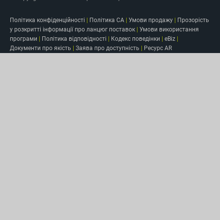
Політика конфіденційності
|
Політика CA
|
Умови продажу
|
Прозорість
у розкритті інформації про ланцюг поставок
|
Умови використання
програми
|
Політика відповідності
|
Кодекс поведінки
|
eBiz
|
Документи про якість
|
Заява про доступність
|
Ресурс AR