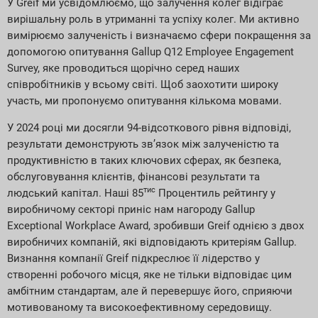
У Greif ми усвідомлюємо, що залучення колег відіграє
вирішальну роль в утриманні та успіху колег. Ми активно
вимірюємо залученість і визначаємо сфери покращення за
допомогою опитування Gallup Q12 Employee Engagement
Survey, яке проводиться щорічно серед наших
співробітників у всьому світі. Щоб заохотити широку
участь, ми пропонуємо опитування кількома мовами.
У 2024 році ми досягли 94-відсоткового рівня відповіді,
результати демонструють зв’язок між залученістю та
продуктивністю в таких ключових сферах, як безпека,
обслуговування клієнтів, фінансові результати та
тис
людський капітал. Наші 85
Процентиль рейтингу у
виробничому секторі приніс нам нагороду Gallup
Exceptional Workplace Award, зробивши Greif однією з двох
виробничих компаній, які відповідають критеріям Gallup.
Визнання компанії Greif підкреслює її лідерство у
створенні робочого місця, яке не тільки відповідає цим
амбітним стандартам, але й перевершує його, сприяючи
мотивованому та високоефективному середовищу.