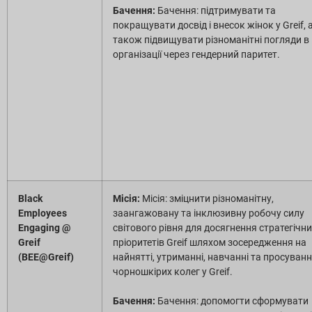
Бачення:
Бачення: підтримувати та
покращувати досвід і внесок жінок у Greif, 
також підвищувати різноманітні погляди в
організації через гендерний паритет.
Black
Місія:
Місія: зміцнити різноманітну,
Employees
заангажовану та інклюзивну робочу силу
Engaging @
світового рівня для досягнення стратегічн
Greif
пріоритетів Greif шляхом зосередження на
(BEE@Greif)
найнятті, утриманні, навчанні та просуванн
чорношкірих колег у Greif.
Бачення:
Бачення: допомогти сформувати