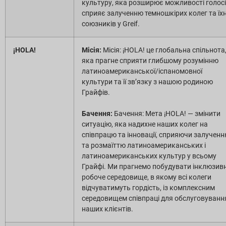
культуру, яка розширює можливості голосі
сприяє залученню темношкірих колег та їхн
союзників у Greif.
¡HOLA!
Місія:
Місія: ¡HOLA! це глобальна спільнота
яка прагне сприяти глибшому розумінню
латиноамериканської/іспаномовної
культури та її зв’язку з нашою родиною
Грайфів.
Бачення:
Бачення: Мета ¡HOLA! — змінити
ситуацію, яка надихне наших колег на
співпрацю та інновації, сприяючи залучен
та розмаїттю латиноамериканських і
латиноамериканських культур у всьому
Грайфі. Ми прагнемо побудувати інклюзив
робоче середовище, в якому всі колеги
відчуватимуть гордість, із комплексним
середовищем співпраці для обслуговуванн
наших клієнтів.