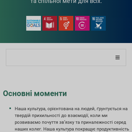
та спільної мети для всіх.
Про нашу компанію
Про наш звіт
Основні моменти
Стратегії сталого розвитку
Наша культура, орієнтована на людей, ґрунтується на
твердій прихильності до взаємодії, коли ми
Цілі та продуктивність
розвиваємо почуття зв’язку та приналежності серед
наших колег. Наша культура покращує продуктивність