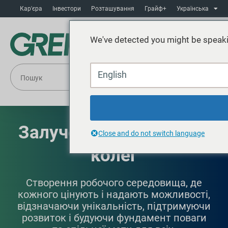
Кар'єра
Інвестори
Розташування
Грайф+
Українська
We've detected you might be speaki
English
Залучення та інклюзія
Close and do not switch language
колег
Створення робочого середовища, де
кожного цінують і надають можливості,
відзначаючи унікальність, підтримуючи
розвиток і будуючи фундамент поваги