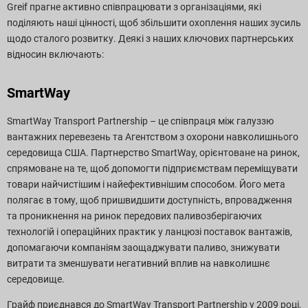
Greif прагне активно співпрацювати з організаціями, які
поділяють наші цінності, щоб збільшити охоплення наших зусиль
щодо сталого розвитку. Деякі з наших ключових партнерських
відносин включають:
SmartWay
SmartWay Transport Partnership – це співпраця між галуззю
вантажних перевезень та Агентством з охорони навколишнього
середовища США. Партнерство SmartWay, орієнтоване на ринок,
спрямоване на те, щоб допомогти підприємствам переміщувати
товари найчистішим і найефективнішим способом. Його мета
полягає в тому, щоб пришвидшити доступність, впровадження
та проникнення на ринок передових паливозберігаючих
технологій і операційних практик у ланцюзі поставок вантажів,
допомагаючи компаніям заощаджувати паливо, знижувати
витрати та зменшувати негативний вплив на навколишнє
середовище.
Грайф приєднався до SmartWay Transport Partnership у 2009 році,