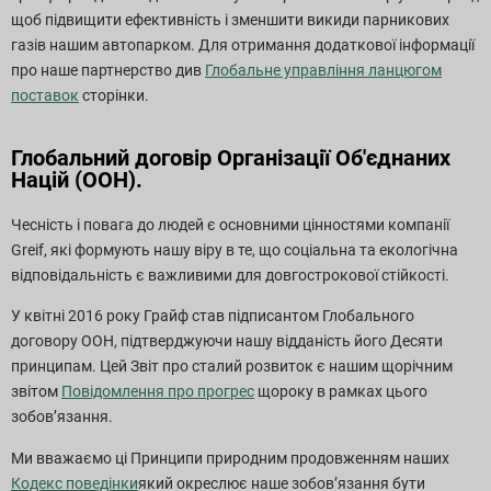
щоб підвищити ефективність і зменшити викиди парникових
газів нашим автопарком. Для отримання додаткової інформації
про наше партнерство див
Глобальне управління ланцюгом
поставок
сторінки.
Глобальний договір Організації Об'єднаних
Націй (ООН).
Чесність і повага до людей є основними цінностями компанії
Greif, які формують нашу віру в те, що соціальна та екологічна
відповідальність є важливими для довгострокової стійкості.
У квітні 2016 року Грайф став підписантом Глобального
договору ООН, підтверджуючи нашу відданість його Десяти
принципам. Цей Звіт про сталий розвиток є нашим щорічним
звітом
Повідомлення про прогрес
щороку в рамках цього
зобов’язання.
Ми вважаємо ці Принципи природним продовженням наших
Кодекс поведінки
який окреслює наше зобов’язання бути