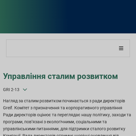
Про нашу компанію
Управління сталим розвитком
Про наш звіт
GRI 2-13
Стратегії сталого розвитку
Нагляд за сталим розвитком починається з ради директорів
Greif. Комітет з призначення та корпоративного управління
Цілі та продуктивність
Ради директорів оцінює та переглядає нашу політику, заходи та
програми, пов’язані з екологічними, соціальними та
Індекси звітності ESG
управлінськими питаннями, для підтримки сталого розвитку
Компанії. Рада директорів отримує щорічні оновлення від