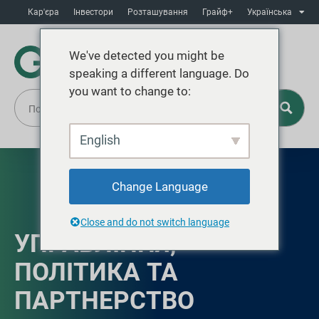
Кар'єра
Інвестори
Розташування
Грайф+
Українська
We've detected you might be
speaking a different language. Do
you want to change to:
English
Change Language
Close and do not switch language
УПРАВЛІННЯ,
ПОЛІТИКА ТА
ПАРТНЕРСТВО