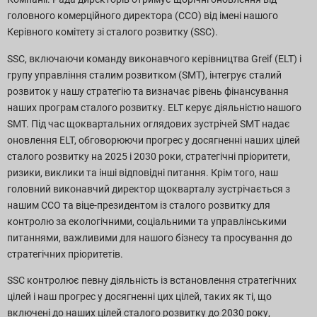
головного комерційного директора (CCO) від імені нашого
Завантаження звітів
Керівного комітету зі сталого розвитку (SSC).
SSC, включаючи команду виконавчого керівництва Greif (ELT) і
групу управління сталим розвитком (SMT), інтегрує сталий
розвиток у нашу стратегію та визначає рівень фінансування
наших програм сталого розвитку. ELT керує діяльністю нашого
SMT. Під час щоквартальних оглядових зустрічей SMT надає
оновлення ELT, обговорюючи прогрес у досягненні наших цілей
сталого розвитку на 2025 і 2030 роки, стратегічні пріоритети,
ризики, виклики та інші відповідні питання. Крім того, наш
головний виконавчий директор щокварталу зустрічається з
нашим CCO та віце-президентом із сталого розвитку для
контролю за екологічними, соціальними та управлінськими
питаннями, важливими для нашого бізнесу та просування до
стратегічних пріоритетів.
SSC контролює певну діяльність із встановлення стратегічних
цілей і наш прогрес у досягненні цих цілей, таких як ті, що
включені до наших цілей сталого розвитку до 2030 року,