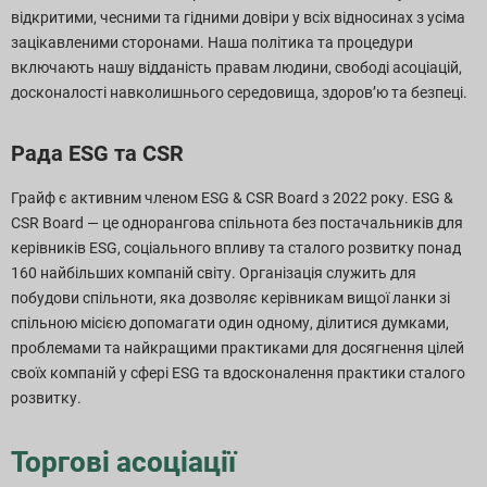
відкритими, чесними та гідними довіри у всіх відносинах з усіма
зацікавленими сторонами. Наша політика та процедури
включають нашу відданість правам людини, свободі асоціацій,
досконалості навколишнього середовища, здоров’ю та безпеці.
Рада ESG та CSR
Грайф є активним членом ESG & CSR Board з 2022 року. ESG &
CSR Board — це однорангова спільнота без постачальників для
керівників ESG, соціального впливу та сталого розвитку понад
160 найбільших компаній світу. Організація служить для
побудови спільноти, яка дозволяє керівникам вищої ланки зі
спільною місією допомагати один одному, ділитися думками,
проблемами та найкращими практиками для досягнення цілей
своїх компаній у сфері ESG та вдосконалення практики сталого
розвитку.
Торгові асоціації