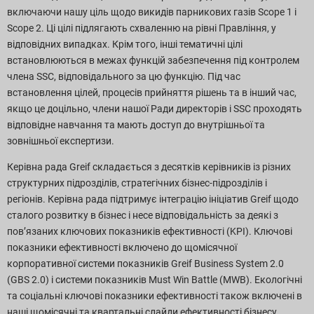
включаючи нашу ціль щодо викидів парникових газів Scope 1 і
Scope 2. Ці цілі підлягають схваленню на рівні Правління, у
відповідних випадках. Крім того, інші тематичні цілі
встановлюються в межах функцій забезпечення під контролем
члена SSC, відповідального за цю функцію. Під час
встановлення цілей, процесів прийняття рішень та в інший час,
якщо це доцільно, члени нашої Ради директорів і SSC проходять
відповідне навчання та мають доступ до внутрішньої та
зовнішньої експертизи.
Керівна рада Greif складається з десятків керівників із різних
структурних підрозділів, стратегічних бізнес-підрозділів і
регіонів. Керівна рада підтримує інтеграцію ініціатив Greif щодо
сталого розвитку в бізнес і несе відповідальність за деякі з
пов’язаних ключових показників ефективності (KPI). Ключові
показники ефективності включено до щомісячної
корпоративної системи показників Greif Business System 2.0
(GBS 2.0) і системи показників Must Win Battle (MWB). Екологічні
та соціальні ключові показники ефективності також включені в
наші щомісячні та квартальні слайди ефективності бізнесу.