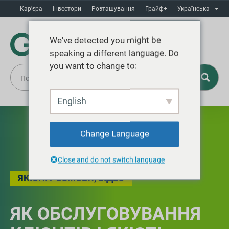
Кар'єра
Інвестори
Розташування
Грайф+
Українська
We've detected you might be
speaking a different language. Do
you want to change to:
English
Change Language
Close and do not switch language
ЯКІСНІ РОЗМОВИ
,
ВІДЕО
ЯК ОБСЛУГОВУВАННЯ