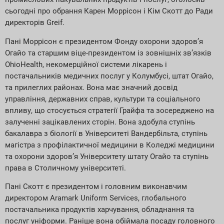
сьогодні про обрання Карен Моррісон і Кім Скотт до Ради
директорів Greif.
Пані Моррісон є президентом Фонду охорони здоров’я
Огайо та старшим віце-президентом із зовнішніх зв’язків
OhioHealth, некомерційної системи лікарень і
постачальників медичних послуг у Колумбусі, штат Огайо,
та прилеглих районах. Вона має значний досвід
управління, державних справ, культури та соціального
впливу, що стосується стратегії Грайфа та зосереджено на
залученні зацікавлених сторін. Вона здобула ступінь
бакалавра з біології в Університеті Вандербільта, ступінь
магістра з профілактичної медицини в Коледжі медицини
та охорони здоров’я Університету штату Огайо та ступінь
права в Столичному університеті.
Пані Скотт є президентом і головним виконавчим
директором Aramark Uniform Services, глобального
постачальника продуктів харчування, обладнання та
послуг уніформи. Раніше вона обіймала посаду головного