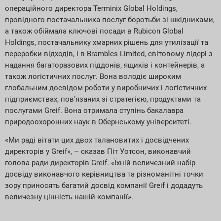
операційного директора Terminix Global Holdings,
провідного постачальника послуг боротьби зі шкідниками,
а також обіймала ключові посади в Rubicon Global
Holdings, постачальнику хмарних рішень для утилізації та
переробки відходів, і в Brambles Limited, світовому лідері з
надання багаторазових піддонів, ящиків і контейнерів, а
також логістичних послуг. Вона володіє широким
глобальним досвідом роботи у виробничих і логістичних
підприємствах, пов’язаних зі стратегією, продуктами та
послугами Greif. Вона отримала ступінь бакалавра
природоохоронних наук в Обернському університеті.
«Ми раді вітати цих двох талановитих і досвідчених
директорів у Greif», – сказав Піт Уотсон, виконавчий
голова ради директорів Greif. «Їхній величезний набір
досвіду виконавчого керівництва та різноманітні точки
зору приносять багатий досвід компанії Greif і додадуть
величезну цінність нашій компанії».