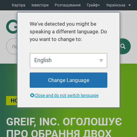
Кар'єра
Інвестори
Розташування
Грайф+
Українська
We've detected you might be
speaking a different language. Do
you want to change to:
English
Change Language
Close and do not switch language
НОВИНИ
GREIF, INC. ОГОЛОШУЄ
ПРО ОБРАННЯ ДВОХ