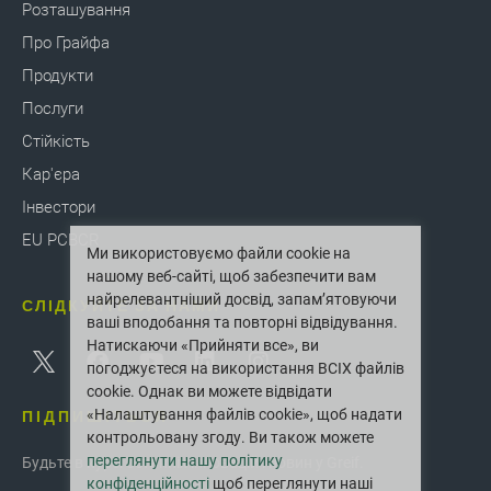
Розташування
Про Грайфа
Продукти
Послуги
Стійкість
Кар'єра
Інвестори
EU PCBCR
Ми використовуємо файли cookie на
нашому веб-сайті, щоб забезпечити вам
найрелевантніший досвід, запам’ятовуючи
СЛІДКУЙТЕ ЗА НАМИ
ваші вподобання та повторні відвідування.
Натискаючи «Прийняти все», ви
погоджуєтеся на використання ВСІХ файлів
cookie. Однак ви можете відвідати
ПІДПИШІТЬСЯ
«Налаштування файлів cookie», щоб надати
контрольовану згоду. Ви також можете
переглянути нашу політику
Будьте в курсі останніх інновацій і новин у Greif.
конфіденційності
щоб переглянути наші