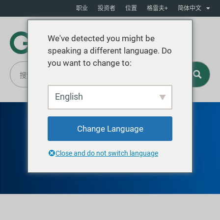
职业
投资者
位置
格雷夫+
简体中文
We've detected you might be
speaking a different language. Do
you want to change to:
English
Change Language
格赖夫洛克波特
Close and do not switch language
塑料桶