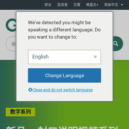
职业
投资者
位置
格雷夫+
简体中文
We've detected you might be
speaking a different language. Do
you want to change to:
English
Change Language
Close and do not switch language
数字系列