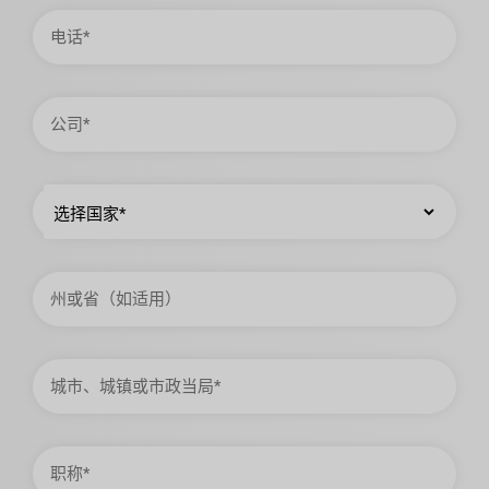
电
话
公
司
国
家
州
或
省
城
市、
城
镇
或
市
职
政
称
当