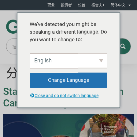
职业
投资者
位置
格雷夫+
简体中文
We've detected you might be
speaking a different language. Do
you want to change to:
English
分类：
社区
Change Language
Standing with the American
Close and do not switch language
Cancer Society