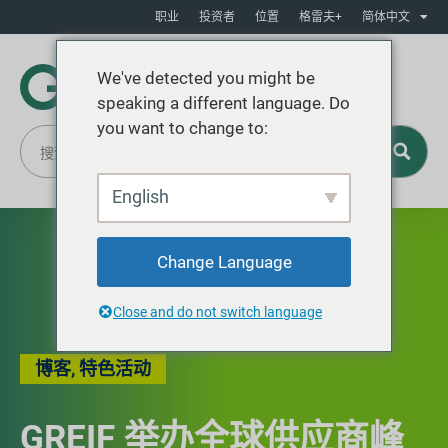
职业
投资者
位置
格雷夫+
简体中文
We've detected you might be
speaking a different language. Do
you want to change to:
English
Change Language
Close and do not switch language
博客
,
特色活动
GREIF 举办全球供应商峰