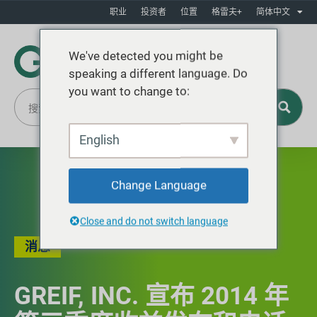
职业
投资者
位置
格雷夫+
简体中文
We've detected you might be
speaking a different language. Do
you want to change to:
English
Change Language
Close and do not switch language
消息
GREIF, INC. 宣布 2014 年