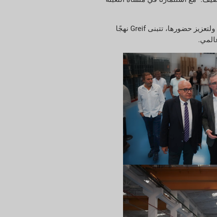
بخبرة تزيد عن 140 عامًا في مجال التعبئة والتغليف، رسّخت شركة Greif مكانتها كواحدة من أبرز مُصنّعي حاويات المواد الوسيطة (IBC) في العالم. ولتعزيز حضورها، تتبنى Greif نهجًا
عالمي.