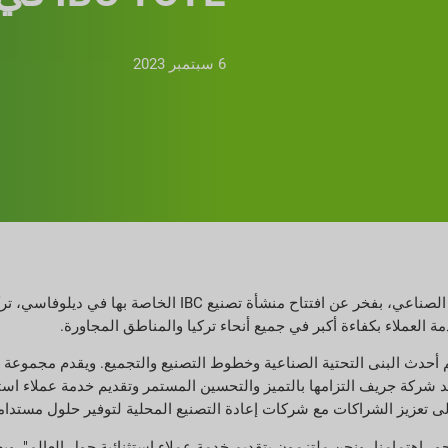
6 سبتمبر 2023
ى مساحة إجمالية قدرها 13,000 متر مربع، ويضم أحدث البنى التحتية الصناعية وخطوط التصنيع والتجميع. و
د شركة جريف التزامها بالتميز والتحسين المستمر وتقديم خدمة عملاء استث
 اهتمامنا، ونحن ملتزمون بتقديم خدمة عملاء استثنائية حول العالم". ويض