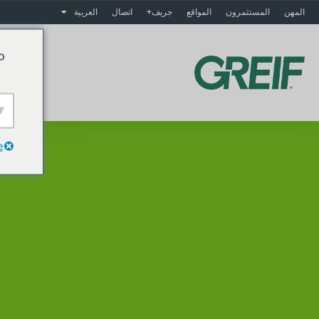
المهن
المستثمرون
المواقع
جريف+
اتصال
العربية
o
م
e