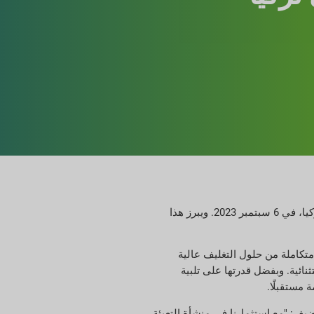
أعلنت شركة Greif، الشركة الرائدة عالميًا في منتجات وخدمات التغليف الصناعي، بفخر عن افتتاح منشأة تصنيع IBC الخاصة بها في ديلوفاسي، تركيا، في 6 سبتمبر 2023. ويبرز هذا
يقدم مجموعة متكاملة من حلول التغليف عالية
نائية. وبفضل قدرتها على تلبية
يف: "مع استثمارنا في منشأة التعبئة