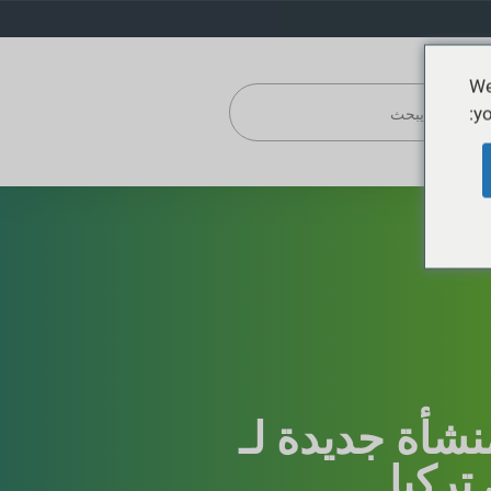
We
yo
تح منشأة جديدة لـ