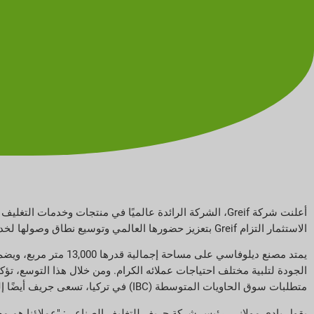
الاستثمار التزام Greif بتعزيز حضورها العالمي وتوسيع نطاق وصولها لخدمة العملاء بكفاءة أكبر في جميع أنحاء تركيا والمناطق المجاورة.
يمتد مصنع ديلوفاسي عل
الجودة لتلبية مختلف احتياجات عملائه الكرام. ومن خلال هذا التوسع، تؤك
متطلبات سوق الحاويات المتوسطة (IBC) في تركيا، تسعى جريف أيضًا إلى تعزيز الشراكات مع شركات إعادة التصنيع المحلية لتوفير حلول مستدامة مستقبلًا.
يقول بادي مولاني، رئيس شركة جريف للتغليف الصناعي: "عملاؤنا هم محور