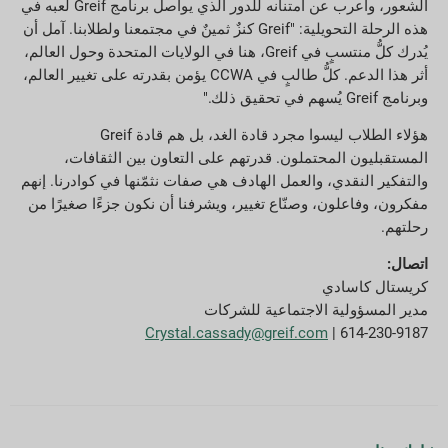
الشعور، وأعرب عن امتنانه للدور الذي يواصل برنامج Greif لعبه في
هذه الرحلة التحويلية: "Greif كنزٌ ثمينٌ في مجتمعنا ولطلابنا. آمل أن
يُدرك كلُّ منتسبٍ في Greif، هنا في الولايات المتحدة وحول العالم،
أثر هذا الدعم. كلُّ طالبٍ في CCWA يؤمن بقدرته على تغيير العالم،
وبرنامج Greif يُسهم في تحقيق ذلك."
هؤلاء الطلاب ليسوا مجرد قادة الغد، بل هم قادة Greif
المستقبليون المحتملون. قدرتهم على التعاون بين الثقافات،
والتفكير النقدي، والعمل الهادف هي صفات نثمّنها في كوادرنا. إنهم
مفكرون، وفاعلون، وصنّاع تغيير، ويشرفنا أن نكون جزءًا صغيرًا من
رحلتهم.
اتصال:
كريستال كاسادي
مدير المسؤولية الاجتماعية للشركات
Crystal.cassady@greif.com
| 614-230-9187