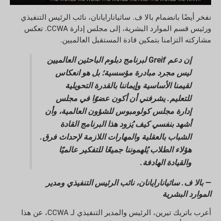
نفخر أيضًا بانضمام بالا ف. ساثيانارايانان، نائب الرئيس التنفيذي
ورئيس قسم الموارد البشرية، إلى مجلس إدارة CCWA. تعكس
مشاركته التزامنا بتمكين قادة المستقبل العالميين.
إن دعم Greif لبرنامج دبلوم الباحثين العالميين
ليس مجرد مبادرة مؤسسية؛ بل هو انعكاس
لقيمنا الأساسية وإيماننا بالقدرة التحويلية
للتعليم. يشرفني أن أكون عضوًا في مجلس
إدارة مجلس كولومبوس للشؤون العالمية، وأن
أشهد بنفسي كيف يُزود هذا البرنامج القادة
الشباب بالعقلية والمهارات اللازمة لإحداث فرق.
هؤلاء الطلاب يُلهموننا جميعًا للتفكير عالميًا
والقيادة الهادفة.
— بالا ف. ساثيانارايانان، نائب الرئيس التنفيذي ومدير
الموارد البشرية
أعرب باتريك تيرين، الرئيس والمدير التنفيذي لـ CCWA، عن هذا