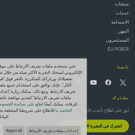
منتجات
خدمات
الاستدامة
المهن
المستثمرون
EU PCBCR
نحن نستخدم ملفات تعريف الارتباط على موقع
تابعنا
الإلكتروني لنمنحك التجربة الأكثر صلة من خلال تذ
تفضيلاتك وزياراتك المتكررة. بالنقر فوق "قب
الكل"، فإنك توافق على استخدام جميع ملف
تعريف الارتباط. ومع ذلك، يمكنك زيارة "إعداد
يشترك
ملفات تعريف الارتباط" لتقديم موافقة خاض
للرقابة. يمكنك أيضًا
اطلع على سياسة الخصوص
ابق على اطلاع بأحدث الابتكارات والأخبار في Greif.
الخاصة بنا
للاطلاع على شروطنا المتعلقة بج
البيان
اشترك في النشرة الإخبارية لدينا
إعدادات ملفات تعريف الارتباط
Reject All