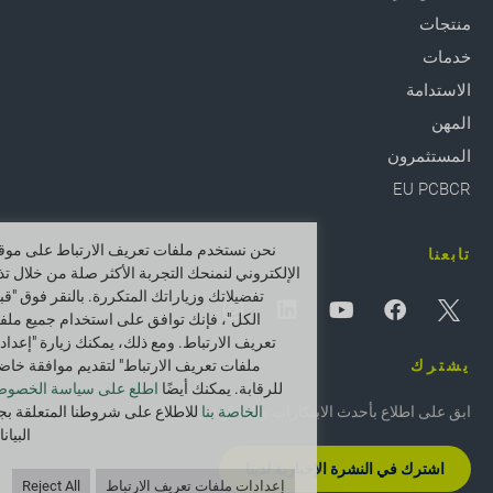
منتجات
خدمات
الاستدامة
المهن
المستثمرون
EU PCBCR
نحن نستخدم ملفات تعريف الارتباط على موقع
تابعنا
الإلكتروني لنمنحك التجربة الأكثر صلة من خلال تذ
تفضيلاتك وزياراتك المتكررة. بالنقر فوق "قب
الكل"، فإنك توافق على استخدام جميع ملف
تعريف الارتباط. ومع ذلك، يمكنك زيارة "إعداد
يشترك
ملفات تعريف الارتباط" لتقديم موافقة خاض
للرقابة. يمكنك أيضًا
اطلع على سياسة الخصوص
ابق على اطلاع بأحدث الابتكارات والأخبار في Greif.
الخاصة بنا
للاطلاع على شروطنا المتعلقة بج
البيان
اشترك في النشرة الإخبارية لدينا
إعدادات ملفات تعريف الارتباط
Reject All