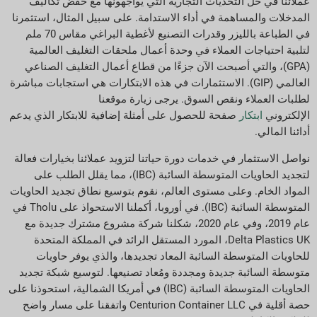
عملائنا في حل التحديات التجارية التي يواجهونها مع خفض تكاليف
المدخلات والمساهمة في أداء الاستدامة. على سبيل المثال، استثمرنا
في الطباعة بالليزر وقدرات التصنيع لأغطية البراغي مقاس 70 ملم
لتلبية احتياجات العملاء في وحدة أعمال ملحقات التغليف العالمية
(GPA)، والتي أصبحت الآن جزءًا من قطاع أعمال التغليف الصناعي
العالمي (GIP). الاستثمارات في هذه الابتكارات هي استجابات مباشرة
لطلبات العملاء ونقص السوق. يرجى زيارة موقعنا
الإلكتروني
ابتكار
صفحة للحصول على أمثلة إضافية للابتكار الذي يدعم
أدائنا المالي.
نواصل الاستثمار في خدمات دورة حياتنا لتزويد عملائنا بخيارات فعالة
لتجديد الحاويات المتوسطة السائبة (IBC)، مما يقلل الطلب على
المواد الخام. وعلى مستوى العالم، نقوم بتوسيع نطاق تجديد الحاويات
المتوسطة السائبة (IBC). في أوروبا، أكملنا الاستحواذ على Tholu في
عام 2019، وفي عام 2020، شكلنا شركة مشروع مشترك جديدة مع
Delta Plastics UK، المورد المستقل الرائد في المملكة المتحدة
للحاويات المتوسطة السائبة المعاد تجديدها، والذي يوفر حاويات
متوسطة السائبة جديدة ومجددة ومُعاد تصنيعها. لتوسيع شبكة تجديد
الحاويات المتوسطة السائبة (IBC) في أمريكا الشمالية، استحوذنا على
حصة أقلية في Centurion Container LLC واتفقنا على مسار واضح