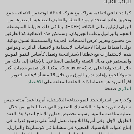
للملكية الكاملة.
كما دخلنا في اتفاقية شراكة مع شركة LAF srl وتتضمن الاتفاقية جمع
وتجهيز إعادة استخدام مواد التعبئة والتغليف الصناعية المصنوعة من
البولي إيثيلين عالي الكثافة (HDPE)، بما في ذلك حاوياتنا المتوسطة
الحجم والبراميل وعلب الجيريكان. وستمكن هذه الاتفاقية كلا الطرفين
من تحسين وتعزيز عرض المنتجات الجديدة والمستعملة لسوق نهائية
تولي اهتمامًا متزايدًا لاحتياجات الاستدامة والاقتصاد الدائري. وتتوافق
هذه الاستثمارات مع خطتنا الاستراتيجية وتعمل كأساس للنمو الموسع
والمستمر في مجال التعبئة والتغليف الصناعي. بالإضافة إلى ذلك، من
خلال استحواذنا على شركة Caraustar، يمكننا الآن تقديم خدمات أكثر
شمولاً لجمع وإعادة تدوير الورق من خلال 18 منشأة لإعادة التدوير.
اقرأ المزيد عن خدماتنا ذات الحلقة المغلقة على
الاقتصاد
الدائري
صفحة.
وكجزء من استراتيجيتنا لنمو صناعة البلاستيك، أبرمنا عقداً مدته خمس
سنوات لتوريد عبوات البلاستيك الصغيرة التي حصلنا عليها من خلال
عملية مناقصة عالمية. وسيتم تخصيص خطين للإنتاج لتنفيذ هذا العقد
الطويل الأجل. وفي أمريكا اللاتينية، نعمل أيضاً على توسيع قدراتنا في
إنتاج عبوات البلاستيك الصغيرة في منشآتنا في كوستاريكا والبرازيل.