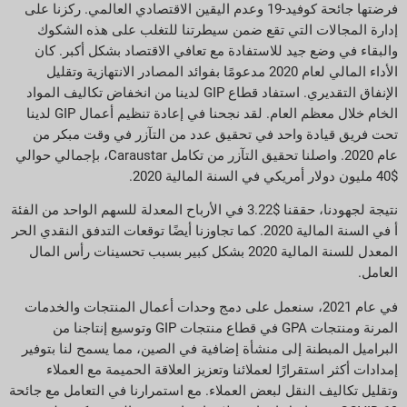
فرضتها جائحة كوفيد-19 وعدم اليقين الاقتصادي العالمي. ركزنا على
إدارة المجالات التي تقع ضمن سيطرتنا للتغلب على هذه الشكوك
والبقاء في وضع جيد للاستفادة مع تعافي الاقتصاد بشكل أكبر. كان
الأداء المالي لعام 2020 مدعومًا بفوائد المصادر الانتهازية وتقليل
الإنفاق التقديري. استفاد قطاع GIP لدينا من انخفاض تكاليف المواد
الخام خلال معظم العام. لقد نجحنا في إعادة تنظيم أعمال GIP لدينا
تحت فريق قيادة واحد في تحقيق عدد من التآزر في وقت مبكر من
عام 2020. واصلنا تحقيق التآزر من تكامل Caraustar، بإجمالي حوالي
$40 مليون دولار أمريكي في السنة المالية 2020.
نتيجة لجهودنا، حققنا $3.22 في الأرباح المعدلة للسهم الواحد من الفئة
أ في السنة المالية 2020. كما تجاوزنا أيضًا توقعات التدفق النقدي الحر
المعدل للسنة المالية 2020 بشكل كبير بسبب تحسينات رأس المال
العامل.
في عام 2021، سنعمل على دمج وحدات أعمال المنتجات والخدمات
المرنة ومنتجات GPA في قطاع منتجات GIP وتوسيع إنتاجنا من
البراميل المبطنة إلى منشأة إضافية في الصين، مما يسمح لنا بتوفير
إمدادات أكثر استقرارًا لعملائنا وتعزيز العلاقة الحميمة مع العملاء
وتقليل تكاليف النقل لبعض العملاء. مع استمرارنا في التعامل مع جائحة