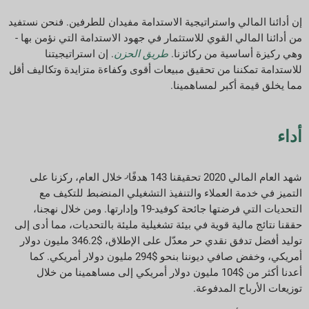
تنزيلات التقارير
إن أدائنا المالي واستراتيجية الاستدامة مفيدان للطرفين. فنحن نستفيد
من أدائنا المالي القوي للاستثمار في جهود الاستدامة التي نؤمن بها -
وهي ركيزة أساسية من ركائزنا.
طريق الحزن
. إن استراتيجيتنا
للاستدامة تمكننا من تحقيق مبيعات أقوى وكفاءة متزايدة وتكاليف أقل
مما يخلق قيمة أكبر لمساهمينا.
أداء
ر
شهد العام المالي 2020 تحقيقنا 143 هدفًا
خلال العام، ركزنا على
التميز في خدمة العملاء والتنفيذ التشغيلي المنضبط للتكيف مع
التحديات التي فرضتها جائحة كوفيد-19 وإدارتها. ومن خلال نهجنا،
حققنا نتائج مالية قوية في بيئة تشغيلية مليئة بالتحديات، مما أدى إلى
توليد أفضل تدفق نقدي حر معدّل على الإطلاق، $346.2 مليون دولار
أمريكي، وخفض صافي ديوننا بنحو $294 مليون دولار أمريكي. كما
أعدنا أكثر من $104 مليون دولار أمريكي إلى مساهمينا من خلال
توزيعات الأرباح المدفوعة.