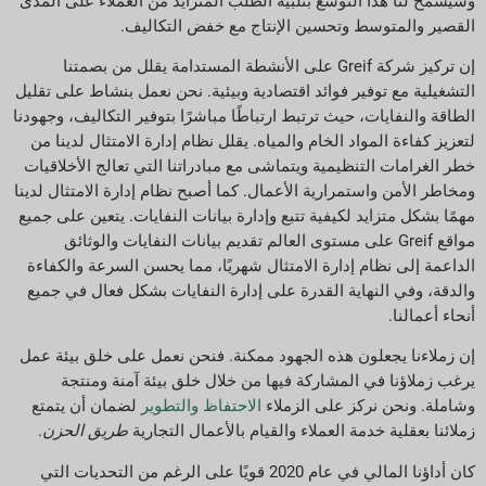
وسيسمح لنا هذا التوسع بتلبية الطلب المتزايد من العملاء على المدى
القصير والمتوسط وتحسين الإنتاج مع خفض التكاليف.
إن تركيز شركة Greif على الأنشطة المستدامة يقلل من بصمتنا
التشغيلية مع توفير فوائد اقتصادية وبيئية. نحن نعمل بنشاط على تقليل
الطاقة والنفايات، حيث ترتبط ارتباطًا مباشرًا بتوفير التكاليف، وجهودنا
لتعزيز كفاءة المواد الخام والمياه. يقلل نظام إدارة الامتثال لدينا من
خطر الغرامات التنظيمية ويتماشى مع مبادراتنا التي تعالج الأخلاقيات
ومخاطر الأمن واستمرارية الأعمال. كما أصبح نظام إدارة الامتثال لدينا
مهمًا بشكل متزايد لكيفية تتبع وإدارة بيانات النفايات. يتعين على جميع
مواقع Greif على مستوى العالم تقديم بيانات النفايات والوثائق
الداعمة إلى نظام إدارة الامتثال شهريًا، مما يحسن السرعة والكفاءة
والدقة، وفي النهاية القدرة على إدارة النفايات بشكل فعال في جميع
أنحاء أعمالنا.
إن زملاءنا يجعلون هذه الجهود ممكنة. فنحن نعمل على خلق بيئة عمل
يرغب زملاؤنا في المشاركة فيها من خلال خلق بيئة آمنة ومنتجة
وشاملة. ونحن نركز على الزملاء
الاحتفاظ والتطوير
لضمان أن يتمتع
زملائنا بعقلية خدمة العملاء والقيام بالأعمال التجارية
طريق الحزن
.
كان أداؤنا المالي في عام 2020 قويًا على الرغم من التحديات التي