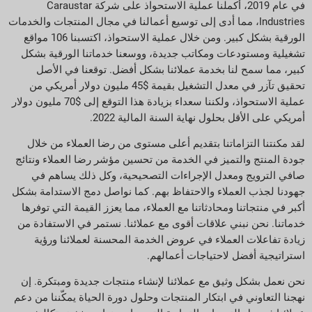
في عام 2019، أكملنا عملية الاستحواذ على شركة Caraustar
Industries، مما أدى إلى توسيع أعمالنا في مجال المنتجات والخدمات
الورقية بشكل كبير. ومن خلال عملية الاستحواذ، اكتسبنا 106 مواقع
تشغيلية ومستودعات ومكاتب جديدة، ووسعنا خدماتنا الورقية بشكل
كبير، مما سمح لنا بخدمة عملائنا بشكل أفضل. توقعنا في الأصل
تحقيق تآزر في معدل التشغيل بقيمة $45 مليون دولار أمريكي من
عملية الاستحواذ، ولكننا سعداء بزيادة هذا التوقع إلى $70 مليون دولار
أمريكي على الأقل بحلول نهاية السنة المالية 2022.
لقد مكنتنا التزاماتنا بتقديم أعلى مستوى من رضا العملاء من خلال
جودة المنتج والتميز في الخدمة من تحسين مؤشر رضا العملاء ونتائج
صافي الترويج ومعدل الإجراءات التصحيحية، وكل ذلك يساهم في
جهودنا لجذب العملاء والاحتفاظ بهم. كما نواصل دمج الاستدامة بشكل
أكبر في منتجاتنا ومحادثاتنا مع العملاء، مما يعزز القيمة التي توفرها
خدماتنا. نحن نبني علاقات أقوى مع عملائنا. نستمر في الاستفادة من
زيادة تفاعلات العملاء في عروض الخدمة المحسنة لعملائنا ورؤية
استراتيجية أفضل لاحتياجات أعمالهم.
نحن نعمل بشكل وثيق مع عملائنا لإنشاء منتجات جديدة ومبتكرة. إن
نهجنا التعاوني في ابتكار المنتجات وحلول دورة الحياة يمكّننا من دعم