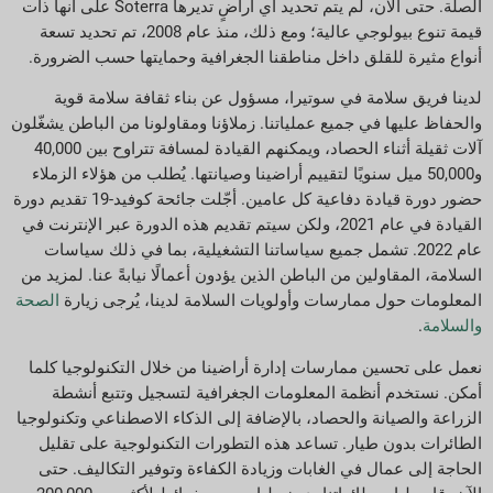
الصلة. حتى الآن، لم يتم تحديد أي أراضٍ تديرها Soterra على أنها ذات
قيمة تنوع بيولوجي عالية؛ ومع ذلك، منذ عام 2008، تم تحديد تسعة
أنواع مثيرة للقلق داخل مناطقنا الجغرافية وحمايتها حسب الضرورة.
لدينا فريق سلامة في سوتيرا، مسؤول عن بناء ثقافة سلامة قوية
والحفاظ عليها في جميع عملياتنا. زملاؤنا ومقاولونا من الباطن يشغّلون
آلات ثقيلة أثناء الحصاد، ويمكنهم القيادة لمسافة تتراوح بين 40,000
و50,000 ميل سنويًا لتقييم أراضينا وصيانتها. يُطلب من هؤلاء الزملاء
حضور دورة قيادة دفاعية كل عامين. أجّلت جائحة كوفيد-19 تقديم دورة
القيادة في عام 2021، ولكن سيتم تقديم هذه الدورة عبر الإنترنت في
عام 2022. تشمل جميع سياساتنا التشغيلية، بما في ذلك سياسات
السلامة، المقاولين من الباطن الذين يؤدون أعمالًا نيابةً عنا. لمزيد من
المعلومات حول ممارسات وأولويات السلامة لدينا، يُرجى زيارة
الصحة
والسلامة
.
نعمل على تحسين ممارسات إدارة أراضينا من خلال التكنولوجيا كلما
أمكن. نستخدم أنظمة المعلومات الجغرافية لتسجيل وتتبع أنشطة
الزراعة والصيانة والحصاد، بالإضافة إلى الذكاء الاصطناعي وتكنولوجيا
الطائرات بدون طيار. تساعد هذه التطورات التكنولوجية على تقليل
الحاجة إلى عمال في الغابات وزيادة الكفاءة وتوفير التكاليف. حتى