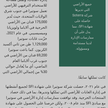
جميع الأراضي
للاستخدام الترفيهي للأراضي.
التي تديرها
تعمل سوتيرا في جنوب شرق
شركة Soterra
الولايات المتحدة، حيث تُدير
حاصلة على
175,000 فدان من الأراضي
شهادة SFI، مما
الحرجية في ألاباما ولويزيانا
يدل على أن
وميسيسيبي. في عام 2021،
ممارسات الإدارة
خزّنت غابات سوتيرا
لدينا مستدامة
1,129,000 طن من ثاني أكسيد
ومسؤولة.
الكربون. كما باعت سوتيرا
69,200 فدان من الأراضي في
جنوب غرب ألاباما العام
الماضي، أي ما يُعادل حوالي
30% من إجمالي الأراضي التي
كانت تملكها سابقًا.
في عام ٢٠٢١، حصلت شركة سوتيرا على شهادة SFI لجميع أنشطتها
في إدارة الغابات للأراضي التي تملكها وتديرها، بما في ذلك حصاد
المنتجات الحرجية. وقد توافقت ممارسات إدارة الأراضي في سوتيرا
مع مبادئ SFI منذ عام ٢٠٠٨، ولكن حرصنا على الحصول على شهادة