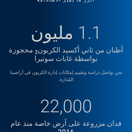
أبرز ما يميز الاستدامة
1.1 مليون
أطنان من ثاني أكسيد الكربون
محجوزة
2
بواسطة غابات سوتيرا
نحن نواصل دراسة وتقييم إمكانات إدارة الكربون في أراضينا
المُدارة.
أبرز القصص
22,000
برنامج برميل المطر
يحصل على جائزة
فدان مزروعة على أرض خاصة منذ عام
الإشراف البيئي
2016