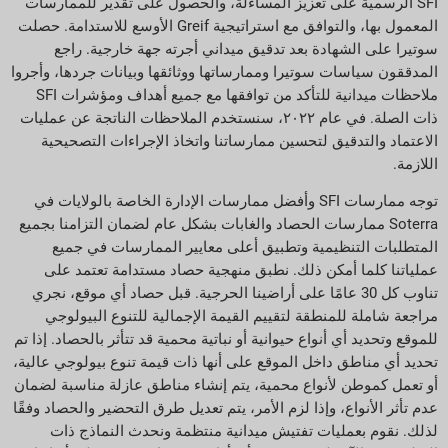
SFI الرسمية على تعزيز المساءلة، والحصول على تقدير للممارسات
المعمول بها، والتوافق مع استراتيجية Greif الأوسع للاستدامة. حصلت
سوتيرا على الشهادة بعد تدقيق ميداني أجرته جهة خارجية. راجع
المدققون سياسات سوتيرا وممارساتها ووثائقها وبيانات جردها، وأجروا
ملاحظات ميدانية للتأكد من توافقها مع جميع أهداف ومؤشرات SFI
ذات الصلة. في عام ٢٠٢٢، سنستخدم الملاحظات الناتجة عن عمليات
الاعتماد والتدقيق لتحسين ممارساتنا واتخاذ الإجراءات التصحيحية
اللازمة.
توجه ممارسات SFI وأفضل ممارسات الإدارة الخاصة بالولايات في
Soterra ممارسات الحصاد والغابات بشكل عام لضمان التزامنا بجميع
المتطلبات التنظيمية وتطبيق أعلى معايير الممارسات في جميع
عملياتنا كلما أمكن ذلك. نطبق منهجية حصاد مستدامة تعتمد على
تناوب كل 30 عامًا على أراضينا الحرجية. قبل حصاد أي موقع، نجري
مراجعة شاملة للمنطقة لتقييم القيمة الإجمالية للتنوع البيولوجي
للموقع وتحديد أي أنواع حيوانية أو نباتية محمية قد تتأثر بالحصاد. إذا تم
تحديد أي مناطق داخل الموقع على أنها ذات قيمة تنوع بيولوجي عالية،
أو تعمل كموطن لأنواع محمية، يتم إنشاء مناطق عازلة مناسبة لضمان
عدم تأثر الأنواع، وإذا لزم الأمر، يتم تعديل طرق التحضير والحصاد وفقًا
لذلك. نقوم بعمليات تفتيش ميدانية منتظمة ونحدث النماذج ذات