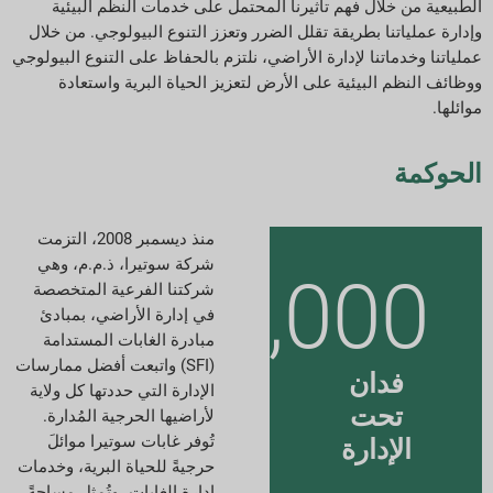
الطبيعية من خلال فهم تأثيرنا المحتمل على خدمات النظم البيئية
مؤشرات التقارير البيئية والاجتماعية والحوكمة
وإدارة عملياتنا بطريقة تقلل الضرر وتعزز التنوع البيولوجي. من خلال
عملياتنا وخدماتنا لإدارة الأراضي، نلتزم بالحفاظ على التنوع البيولوجي
تنزيلات التقارير
ووظائف النظم البيئية على الأرض لتعزيز الحياة البرية واستعادة
موائلها.
الحوكمة
منذ ديسمبر 2008، التزمت
شركة سوتيرا، ذ.م.م، وهي
175,000
شركتنا الفرعية المتخصصة
في إدارة الأراضي، بمبادئ
مبادرة الغابات المستدامة
(SFI) واتبعت أفضل ممارسات
فدان
الإدارة التي حددتها كل ولاية
تحت
لأراضيها الحرجية المُدارة.
تُوفر غابات سوتيرا موائلَ
الإدارة
حرجيةً للحياة البرية، وخدمات
إدارة الغابات، وتُمثل مساحةً