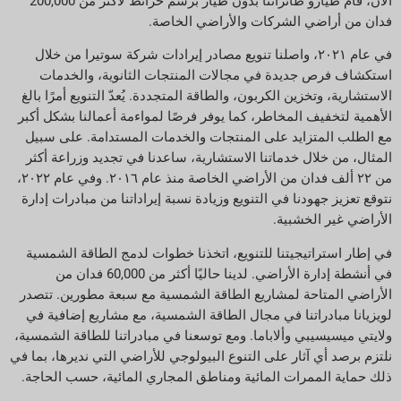
الآن، قام طيارو طائراتنا بدون طيار برسم خرائط لأكثر من 200,000
فدان من أراضي الشركات والأراضي الخاصة.
في عام ٢٠٢١، واصلنا تنويع مصادر إيرادات شركة سوتيرا من خلال
استكشاف فرص جديدة في مجالات المنتجات الثانوية، والخدمات
الاستشارية، وتخزين الكربون، والطاقة المتجددة. يُعدّ التنويع أمرًا بالغ
الأهمية لتخفيف المخاطر، كما يوفر فرصًا لمواءمة أعمالنا بشكل أكبر
مع الطلب المتزايد على المنتجات والخدمات المستدامة. على سبيل
المثال، من خلال خدماتنا الاستشارية، ساعدنا في تجديد وزراعة أكثر
من ٢٢ ألف فدان من الأراضي الخاصة منذ عام ٢٠١٦. وفي عام ٢٠٢٢،
نتوقع تعزيز جهودنا في التنويع وزيادة نسبة إيراداتنا من مبادرات إدارة
الأراضي غير الخشبية.
في إطار استراتيجيتنا للتنويع، اتخذنا خطوات لدمج الطاقة الشمسية
في أنشطة إدارة الأراضي. لدينا حاليًا أكثر من 60,000 فدان من
الأراضي المتاحة لمشاريع الطاقة الشمسية مع سبعة مطورين. تتصدر
لويزيانا مبادراتنا في مجال الطاقة الشمسية، مع مشاريع إضافية في
ولايتي ميسيسيبي وألاباما. ومع توسعنا في مبادراتنا للطاقة الشمسية،
نلتزم برصد أي آثار على التنوع البيولوجي للأراضي التي نديرها، بما في
ذلك حماية الممرات المائية ومناطق المجاري المائية، حسب الحاجة.