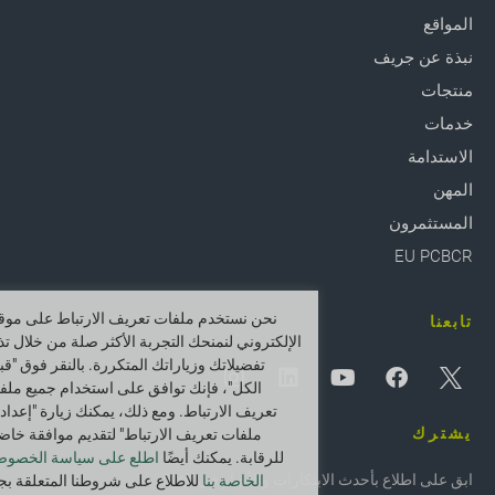
المواقع
نبذة عن جريف
منتجات
خدمات
الاستدامة
المهن
المستثمرون
EU PCBCR
نحن نستخدم ملفات تعريف الارتباط على موقع
تابعنا
الإلكتروني لنمنحك التجربة الأكثر صلة من خلال تذ
تفضيلاتك وزياراتك المتكررة. بالنقر فوق "قب
الكل"، فإنك توافق على استخدام جميع ملف
تعريف الارتباط. ومع ذلك، يمكنك زيارة "إعداد
يشترك
ملفات تعريف الارتباط" لتقديم موافقة خاض
للرقابة. يمكنك أيضًا
اطلع على سياسة الخصوص
ابق على اطلاع بأحدث الابتكارات والأخبار في Greif.
الخاصة بنا
للاطلاع على شروطنا المتعلقة بج