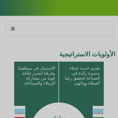
نبذة عن شركتنا
الأولويات الاستراتيجية
نبذة عن تقريرنا
تقديم خدمة عملاء
الاستثمار في موظفينا
استراتيجيات الاستدامة
متميزة رائدة في
وفرقنا لتعزيز ثقافة
الصناعة لتحقيق رضا
قوية من مشاركة
الأهداف والأداء
العملاء وولائهم.
الزملاء والمساءلة.
مؤشرات التقارير البيئية والاجتماعية والحوكمة
تنزيلات التقارير
رؤية