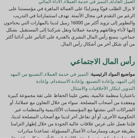
العمل العادلة
,
التميز في خدمة العملاء
,
الأداء المالي
لا يزال الطلب قويًا ومتزايدًا على العمالة الماهرة في مؤسستنا على
الرغم من التقدم في مجال الأتمتة. تهدف استثماراتنا في التدريب
والتطوير إلى تزويد أكثر من 16000 زميل لدينا بالمهارات التي يحتاجون
إليها لأداء وظائفهم وخدمة عملائنا ونقل شركتنا إلى المستقبل. بشكل
جماعي، يتمتع رأس المال البشري بالقدرة على التأثير على أدائنا أكثر
من أي شكل آخر من أشكال رأس المال.
رأس المال الاجتماعي
مواضيع المواد الرئيسية
:
التميز في خدمة العملاء
,
التصنيع من المهد
إلى المهد، وإعادة التصنيع، وإعادة الاستخدام، وإعادة
التدوير
,
ابتكار
,
الأخلاقيات والامتثال
باعتبارنا منظمة عالمية، يتعين علينا الحفاظ على ثقة مجموعة كبيرة
ومعقدة من أصحاب المصلحة. سواء من خلال التعاون مع عملائنا، أو
الشراكات التي ننشئها مع المؤسسات الأكاديمية والمنظمات غير
الحكومية الأخرى، أو أي تفاعل آخر لدينا مع أصحاب المصلحة لدينا،
فإننا نعمل على غرس علاقات عالية الجودة من خلال إظهار التزامنا
بطريقة جريف وممارسات الأعمال المسؤولة. تساعدنا مبادرات
الاستدامة لدينا في توصيل هذه الالتزامات والتأثير بشكل مباشر على