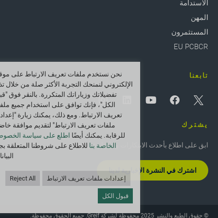
الاستدامة
المهن
المستثمرون
EU PCBCR
نحن نستخدم ملفات تعريف الارتباط على موقع
تابعنا
الإلكتروني لنمنحك التجربة الأكثر صلة من خلال تذ
تفضيلاتك وزياراتك المتكررة. بالنقر فوق "قب
الكل"، فإنك توافق على استخدام جميع ملف
تعريف الارتباط. ومع ذلك، يمكنك زيارة "إعداد
يشترك
ملفات تعريف الارتباط" لتقديم موافقة خاض
للرقابة. يمكنك أيضًا
اطلع على سياسة الخصوص
ابق على اطلاع بأحدث الابتكارات والأخبار في Greif.
الخاصة بنا
للاطلاع على شروطنا المتعلقة بج
البيان
اشترك في النشرة الإخبارية لدينا
إعدادات ملفات تعريف الارتباط
Reject All
قبول الكل
© حقوق الطبع والنشر 2025 محفوظة لشركة Greif. جميع الحقوق محفوظة.