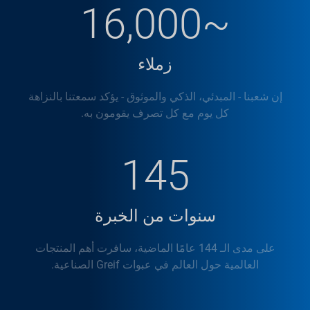
~16,000
زملاء
إن شعبنا - المبدئي، الذكي والموثوق - يؤكد سمعتنا بالنزاهة
كل يوم مع كل تصرف يقومون به.
145
سنوات من الخبرة
على مدى الـ 144 عامًا الماضية، سافرت أهم المنتجات
العالمية حول العالم في عبوات Greif الصناعية.