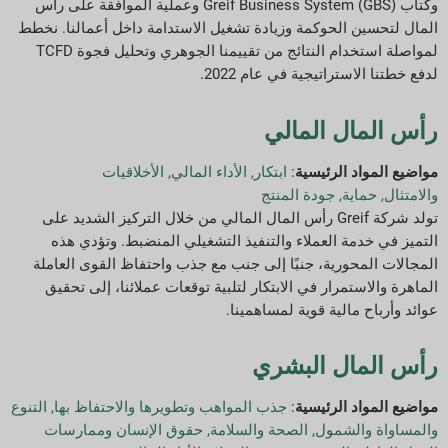
وكتاب Greif Business System (GBS) وعملية الموافقة على رأس
المال لتحسين الحوكمة وزيادة تشغيل الاستدامة داخل أعمالنا. نخطط
لمواصلة استخدام النتائج من تقييمنا الجوهري وتحليل فجوة TCFD
لدفع خطتنا الاستراتيجية في عام 2022.
رأس المال المالي
مواضيع المواد الرئيسية
:
ابتكار
,
الأداء المالي
,
الأخلاقيات
والامتثال
,
حماية
,
جودة المنتج
تولد شركة Greif رأس المال المالي من خلال التركيز الشديد على
التميز في خدمة العملاء والتنفيذ التشغيلي المنضبط. وتؤدي هذه
المجالات المحورية، جنبًا إلى جنب مع جذب واحتفاظ القوى العاملة
الماهرة والاستمرار في الابتكار لتلبية توقعات عملائنا، إلى تحقيق
عوائد وأرباح مالية قوية لمساهمينا.
رأس المال البشري
مواضيع المواد الرئيسية
:
جذب المواهب وتطويرها والاحتفاظ بها
,
التنوع
والمساواة والشمول
,
الصحة والسلامة
,
حقوق الإنسان وممارسات