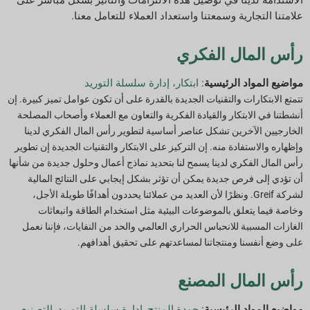
علامتنا التجارية وسمعتنا واستعداد العملاء للتعامل معنا.
رأس المال الفكري
مواضيع المواد الرئيسية
:
ابتكار،
إدارة سلسلة التوريد
تتمتع الابتكارات والتقنيات الجديدة بالقدرة على أن تكون عوامل تميز كبيرة. إن
أنشطتنا في الابتكار والقيادة الفكرية والتعاون مع العملاء وأصحاب المصلحة
الخارجيين الآخرين تشكل عناصر أساسية لتطوير رأس المال الفكري لدينا
وإظهاره والاستفادة منه. إن التركيز على الابتكار والتقنيات الجديدة
إن تطوير
رأس المال الفكري لدينا يسمح لنا بتحديد نماذج أعمال وحلول جديدة من شأنها
أن تؤدي إلى فرص جديدة يمكن أن تؤثر بشكل إيجابي على النتائج المالية
لشركة Greif. ونظرًا لأن العديد من عملائنا يحددون أهدافًا طويلة الأجل،
وخاصة فيما يتعلق بالموضوعات البيئية مثل استخدام الطاقة وانبعاثات
الغازات المسببة للانحباس الحراري العالمي والحد من النفايات، فإننا نعمل
على وضع أنفسنا ومنتجاتنا لمساعدتهم على تحقيق أهدافهم.
رأس المال المصنع
مواضيع المواد الرئيسية
:
جودة المنتج
,
إدارة سلسلة التوريد
,
التصنيع