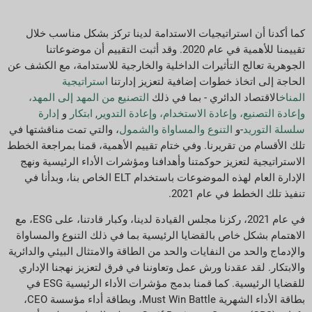
كما أكدنا أن استراتيجيات الاستدامة لدينا تركز بشكل مناسب خلال
تقييمنا للأهمية في عام 2020. وقد أثبت التقييم أن موضوعاتنا
الجوهرية تعالج التأثيرات الداخلية والخارجية للاستدامة، مع الكشف عن
الحاجة إلى اتخاذ خطوات إضافية لتعزيز إدارتنا
استراتيجية
المناخ
الاقتصاد الدائري - بما في ذلك
التصنيع من المهد إلى المهد،
وإعادة التصنيع، وإعادة الاستخدام، وإعادة التدوير
,
ابتكار
و
إدارة
سلسلة التوريد
-و
التنوع والمساواة والشمول
، والتي تمت مناقشتها في
تلك الأقسام من تقريرنا. وفي ختام تقييم الأهمية، قمنا بمراجعة الخطط
الاستراتيجية لتعزيز حوكمتنا وأهدافنا ومؤشرات الأداء الرئيسية ونهج
الإدارة العام لهذه الموضوعات باستخدام ELT الخاص بنا، وبدأنا في
تنفيذ تلك الخطط في عام 2021.
في عام 2021، ركزنا مجلس القيادة لدينا، وكبار قادتنا، على ESG، مع
الاهتمام بشكل خاص بالقضايا الرئيسية بما في ذلك التنوع والمساواة
والإدماج والحد من النفايات والحد من الطاقة والامتثال البيئي والدائرية
والابتكار. لقد عقدنا ورش عمل وتعاوننا في فرق لتعزيز نهجنا الإداري
للقضايا الرئيسية. كما قمنا بدمج مؤشرات الأداء الرئيسية ESG في
بطاقة الأداء الشهرية Must Win Battle، وبطاقة أداء مؤسسة CEO،