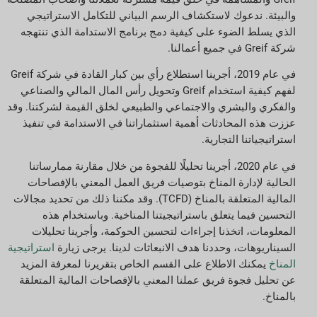
والبيئة. ندعوك لاستكشاف الرسم البياني للتكامل الاستراتيجي
الذي يسلط الضوء على كيفية دمج برنامج الاستدامة الذي تنتهجه
شركة Greif في جميع أعمالنا.
في عام 2019، أجرينا استطلاع رأي بين كبار القادة في شركة Greif
لفهم كيفية استخدام Greif وتحويل رأس المال المالي والصناعي
والفكري والبشري والاجتماعي والطبيعي لخلق القيمة لشركتنا. وقد
عززت هذه المحادثات أهمية استثماراتنا في الاستدامة في تنفيذ
استراتيجياتنا التجارية.
في عام 2020، أجرينا تحليلًا للفجوة من خلال مقارنة ممارساتنا
الحالية لإدارة المناخ بتوصيات فريق العمل المعني بالإفصاحات
المالية المتعلقة بالمناخ (TCFD). وقد مكننا ذلك من تحديد مجالات
التحسين فيما يتعلق باستراتيجيتنا المناخية. وباستخدام هذه
المعلومات، اتخذنا إجراءات لتحسين الحوكمة، وأجرينا تحليلات
السيناريوهات، وحددنا هدف الانبعاثات لدينا. يرجى زيارة
استراتيجية
المناخ
يمكنك الاطلاع على القسم الخاص بتقريرنا لمعرفة المزيد
عن تحليل فجوة فريق عملنا المعني بالإفصاحات المالية المتعلقة
بالمناخ.