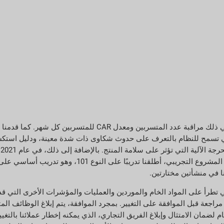
في عام 2021، قمنا بتعديل مقاييس مؤشرات الأداء الرئيسية لدينا، بما في ذلك مراقبة
التي تسمح للنظام بالتعرف على حدوث شكاوى ذات شدة معينة، ودليل استك
ا
المرئية لدينا (VQS) من خلال مسار عمل العودة إلى الأساسيات. منذ هذا ال
ا في منشأتين مختارتين.
 تحديد وتصنيف التغييرات التي تطرأ على المواد الخام والموردين والعمليات والمؤشرات الأخرى
ام لضمان الامتثال وإبلاغ الفريق التجاري، الذي يمكنه إخطار عملائنا بال