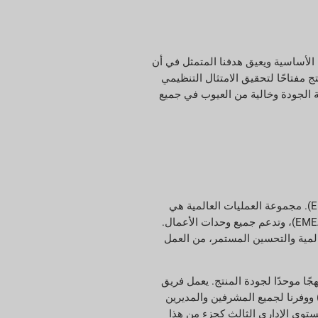
 الأساسية ويعيق هدفنا المتمثل في أن
ج مفتاحًا لتحقيق الامتثال التنظيمي
 الجودة وخالية من العيوب في جميع
في عام 2022، أنشأنا مجموعة العمليات العالمية (GOG)، بقيادة نائب الرئيس الأول للعمليات العالمية، والتي تعمل ضمن فريق القيادة التنفيذية (ELT). مجموعة العمليات العالمية هي
قسم وظيفي يضم مستويين إقليميين، أمريكا الشمالية واللاتينية (AMER) وأوروبا والشرق الأوسط وأفريقيا ومنطقة آسيا والمحيط الهادئ (EMEA/APAC)، وتدعم جميع وحدات الأعمال.
عالمية والتحسين المستمر، من العمل
جًا موحدًا لجودة المنتج. يعمل فريق
ة المنتج لدينا على تحديد أفضل ممارسات إدارة جودة المنتج وتنفيذها. في عام 2020، بدأنا برنامج السلامة/الجودة القائم على الالتزام (CBS/Q) ووفرنا لجميع المشرفين والمديرين
امة والمساءلة الأكبر. في عام 2022، قمنا بتدريب القيادة حتى المستوى الإداري الثالث كجزء من هذا