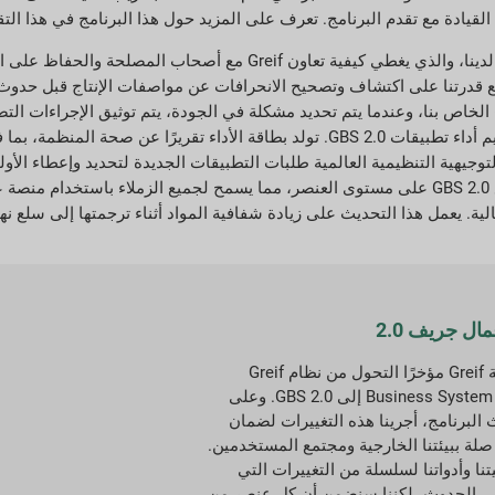
قيادة مع تقدم البرنامج. تعرف على المزيد حول هذا البرنامج في هذا الت
Business Syst) هذا الالتزام. يعمل GBS 2.0 على توسيع قدرتنا على اكتشاف وتصحيح الانحرافات عن مواصفات ال
شكلات الجودة المحتملة من خلال نظام تخطيط موارد المؤسسة (ERP) الخاص بنا، وعندما يتم تحديد مشكلة في الجودة، يتم
المناسبة. نستمر في استخدام بطاقة أداء نظام إدارة الجودة (QMS) لتقييم أداء تطبيقات GBS 2.0. تولد بطا
توجيهية التنظيمية العالمية طلبات التطبيقات الجديدة لتحديد وإعطاء الأول
لأداء جودة المنتج العالمي. نواصل دمج نظام تخطيط موارد المؤسسة مع GBS 2.0 على مستوى العنصر، مما يسمح لجميع
ية. يعمل هذا التحديث على زيادة شفافية المواد أثناء ترجمتها إلى سلع نها
ال جريف 2.0
بدأت شركة Greif مؤخرًا التحول من نظام Greif
Business System (GBS) 1.0 إلى GBS 2.0. وعلى
 البرنامج، أجرينا هذه التغييرات لضمان
 صلة ببيئتنا الخارجية ومجتمع المستخدمين.
نا وأدواتنا لسلسلة من التغييرات التي
 الحدوث، لكننا سنضمن أن كل عنصر من