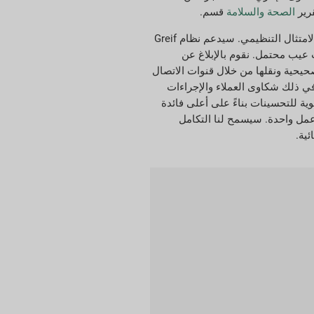
قرير
الصحة والسلامة
قسم.
في عام 2022، اعتمدنا التزام الإدارة العليا كجزء من برنامج إدارة الجودة لدينا، والذي يغطي كيفية تعاون Greif مع أصحاب المصلحة والحفاظ على الامتثال التنظيمي. سيدعم نظام Greif
إنتاج قبل حدوث عيب محتمل. نقوم بالإبلاغ عن
 توثيق الإجراءات التصحيحية ونقلها من خلال قنوات الاتصال
قة الأداء تقريرًا عن صحة المنظمة، بما في ذلك شكاوى العملاء والإجراءات
وية للتحسينات بناءً على أعلى فائدة
 الزملاء باستخدام منصة عمل واحدة. سيسمح لنا التكامل
ئية.