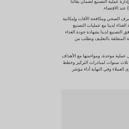
جات ذات الصلة وإدارة عملية التصنيع لضمان بقائنا
لغذاء، بما في ذلك الصرف الصحي ومكافحة الآفات وإمكانية
تطلبات، قمنا بتطوير نظام ISO/GMP جديد، يدمج متطلبات سلامة الغذاء لدينا مع عمليات التصنيع
 على توسيع عدد مرافق التصنيع لدينا بشهادة جودة الغذاء
المنقحة المتعلقة بالتغليف ونطلب من
لال عملية موحدة، ومواءمتها مع الأهداف
اجع قيادة GOG خرائط الطرق سنويًا وتقدم خطة مدتها ثلاث سنوات لمبادرات التركيز وخطط
العملاء وفي النهاية أداء مؤشر