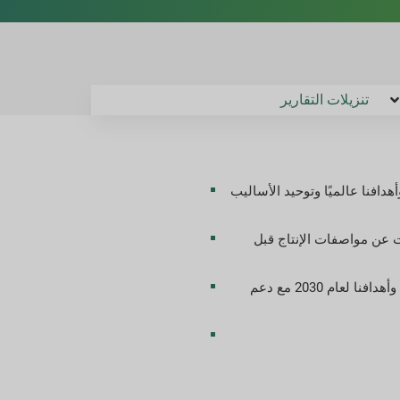
تنزيلات التقارير
أهدافنا عالميًا وتوحيد الأساليب
لانحرافات عن مواصفات الإنتاج قبل
تساعد خرائط الطريق الاستراتيجية للجودة في تحديد مبادرات جودة المنتج من خلال عملية موحدة وتتماشى مع الأهداف الاستراتيجية لشركة Greif وأهدافنا لعام 2030 مع دعم