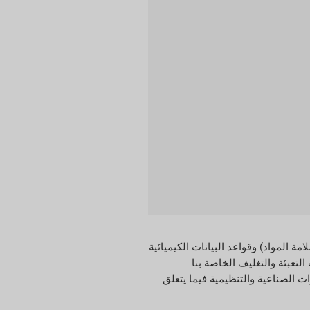
لمواد والسلامة للمنتج. قبل شراء منتجات جديدة، يتحقق زملاؤنا من MSDS (أوراق بيانات سلامة المواد) وقواعد البيانات الكيميائية
متوافقة مع منتجات التعبئة والتغليف الخاصة بنا
ت الصناعية والتنظيمية فيما يتعلق