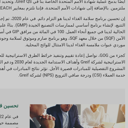
أيضًا بدمج عمل
ملتزمين. بالإضافة إلى شهادات الأمم المتحدة، فإننا نلتزم بمعايير REACH وندرج بيانات الامتثال لـ REACH في أوراق بيانات سلامة المواد (MSDSs) عند الاقتضاء.
إن تحسين ب
الحالية لدي
الآمن (SQF) من خلال معهد SQF، وهو برنامج صارم
موردي عبوات ملامسة الغذاء لدينا الامتثال للوائح المحلية.
كجزء من GOG، نواصل إعادة تقييم وتنفيذ خرائط الطرق الاستر
المشروع التفصيلية للمبادرات قصيرة الأجل. تؤثر نتائج المبادرات في أ
خدمة العملاء (CSI) ودرجة صافي الترويج (NPS) لشركة Greif.
تحسين قدر
مصممة حول