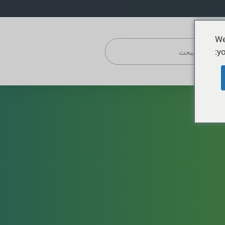
We
yo