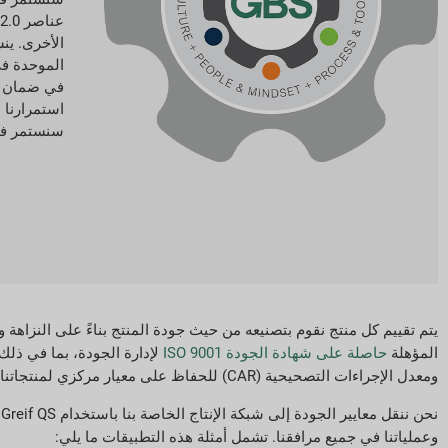
الموحدة ف
في ضمان ال
استمرارنا ف
سنستمر في تط
يتم تقييم كل منتج نقوم بتصنيعه من حيث جودة المنتج بناءً على النزاهة والامتثال للمواصفات ال
المؤهلة
حاصلة على شهادة الجودة ISO 9001
ومعدل الإجراءات التصحيحية (CAR) للحفاظ على معيار مركزي لمنتجاتنا. نقوم بتحديث الرؤساء الإقليميين ونائبي الرؤساء والمديرين العامين شهريًا بشأن أدائنا.
وعملياتنا في جميع مرافقنا. تشمل أمثلة هذه التطبيقات ما يلي: