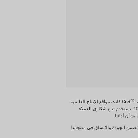
[1]
كانت مواقع الإنتاج العالمية
لإدارة الجودة، بما في ذلك 93 بالمائة من مواقع إنتاج التغليف الصناعي العالمية (GIP) البالغ عددها 107. نستخدم تتبع شكاوى العملاء
جودة المتكامل لدينا. يضم Greif QS مجموعة من التطبيقات التي تضمن الجودة والاتساق في منتجاتنا