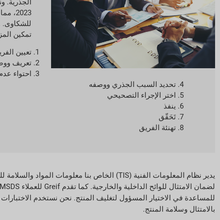
الجذرية. و
2023، 
للشكاوى. 
تمكين المزي
تعيين الفري
تعريف ووص
احتواء عدم
تحديد السبب الجذري ووصفه
اختر الإجراء التصحيحي
ينفذ
تَحَقّق
تهنئة الفريق
للمساعدة في الاختيار المسؤول لتغليف المنتج. نحن نستخدم الاختبارات و
بالامتثال وسلامة المنتج.