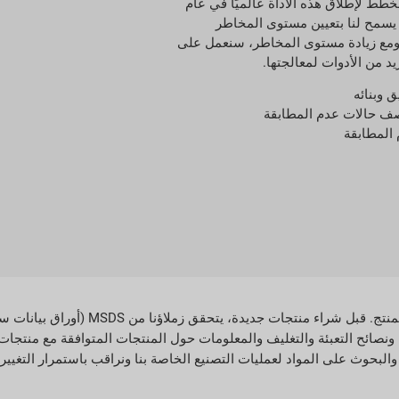
نخطط لإطلاق هذه الأداة عالميًا في عام
مما يسمح لنا بتعيين مستوى المخاطر
ومع زيادة مستوى المخاطر، سنعمل على
د من الأدوات لمعالجتها.
ق وبنائه
ف حالات عدم المطابقة
 المطابقة
يدير نظام المعلومات الفنية (TIS) الخاص بنا معلومات ا
لضمان الامتثال للوائح الداخلية والخارجية. كما تقدم Greif للعملاء MSDS ونصائح التعبئة والتغليف والمعلومات حول المنتجات ال
البحوث على المواد لعمليات التصنيع الخاصة بنا ونراقب باستمرار التغييرا