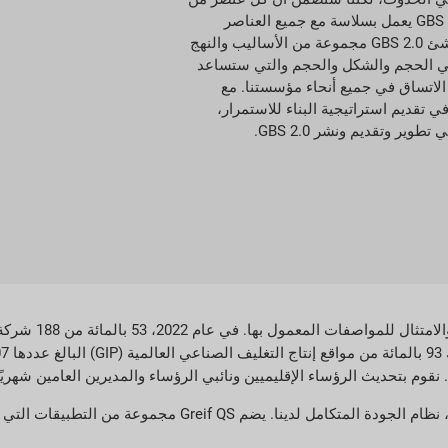
عناصر GBS 2.0 يعمل بسلاسة مع جميع العناصر
الأخرى. ينشئ GBS 2.0 مجموعة من الأساليب والنهج
ي الحجم والشكل والحجم والتي ستساعد
اتساق في جميع أنحاء مؤسستنا. مع
ي تقديم استراتيجية البناء للاستمرار،
وير وتقديم ونشر GBS 2.0.
معمول بها. في عام 2022، 53 بالمائة من 188 شركة Greif
نحن ننقل معايير الجودة إلى شبكة الإنتاج الخاصة بنا باستخدام Greif QS، نظام ال