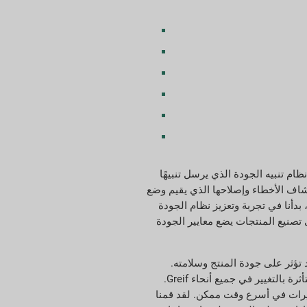
 عدد المتسربين ومعدل CAR للمتسربين كل شهر. كما قدمنا نظام تنبيه الجودة الذي يرسل تنبيهًا
شاف الأخطاء وإصلاحها الذي يقيم وضع
لفشل والعيب التمثيلي ويوفر الأسباب الجذرية المحتملة والفحوصات الحرجة الآلية التي تؤثر على سلامة المنتج. بالإضافة إلى ذلك، في عام 2021، بدأنا في تجربة وتعزيز نظام الجودة
مشروع التجريبي، أطلقنا تدريبًا على النوع 101، وهو تدريب أساسي على تصنيع المنتجات يضع معايير الجودة
 التي قد تؤثر على جودة المنتج وسلامته.
تستخدم إدارة التغيير سلسلة من الأسئلة لتحديد شدة التغيير وتبدأ عملية مراجعة قبل الموافقة على التغيير. بمجرد الموافقة، يتم إبلاغ الوظائف المتأثرة بالتغيير في جميع أنحاء Greif.
تغييرات في أسرع وقت ممكن. لقد قمنا