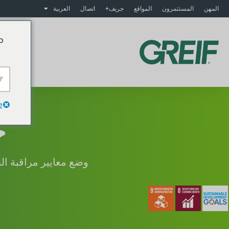
المهن
المستثمرون
المواقع
جريف+
اتصال
العربية
o
م
e
ج
وضع معايير مراقبة ال