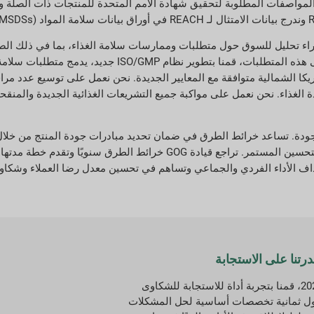
ية شهادة الأمم المتحدة الخاصة بنا في Greif QS، وتحديد المواصفات المطلوبة لتحقيق شهادة الأمم المتحدة للمنت
رنامج سلامة الغذاء لدينا هو التزام دائم. في عام 2020، تم إجراء تحليل للسوق حول متطلبات وممارسات سلامة ا
التتبع، لإنشاء برنامج أساسي لممارسات التصنيع الجيدة (GMP). بناءً على هذه الم
نا في جميع أنحاء العمل. 100 في المائة من مرافق GIP في أمريكا الشمالية متوافقة مع المعايير الجديدة. نحن نعمل
 وموثوق لسلامة وجودة الغذاء. نحن نعمل على مواكبة جميع التشريعات الغذائية الجديدة و
اتيجية للجودة. تساعد خرائط الطرق في ضمان تحديد مبادرات جودة المنتج من خ
الاستراتيجية لشركة Greif وأهداف الاستدامة الجديدة لعام 2030 ودعم التحسين المستمر. تر
هداف الأداء الفردي والجماعي وتساهم في تحسين معدل رضا العملاء وشكاوى 
تنا على الاستجابة
في عام 2022، قمنا بتجربة أداة للاستجابة للشكاوى
 ثمانية تخصصات أساسية لحل المشكلات