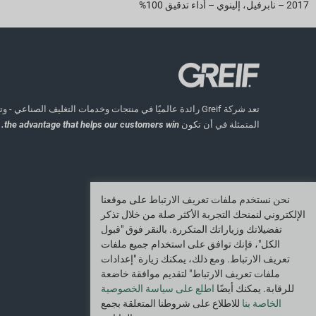
2017 – نابرفيل، إلينوي – أداء تدقيق 100%
تعد شركة Greif رائدة عالميًا في منتجات وخدمات التغليف الصناعي
المتمثلة في أن تكون
the advantage that helps our customers win.
نحن نستخدم ملفات تعريف الارتباط على موقعنا
الإلكتروني لنمنحك التجربة الأكثر صلة من خلال تذكر
تفضيلاتك وزياراتك المتكررة. بالنقر فوق "قبول
الكل"، فإنك توافق على استخدام جميع ملفات
تعريف الارتباط. ومع ذلك، يمكنك زيارة "إعدادات
ملفات تعريف الارتباط" لتقديم موافقة خاضعة
للرقابة. يمكنك أيضًا
اطلع على سياسة الخصوصية
الخاصة بنا
للاطلاع على شروطنا المتعلقة بجمع