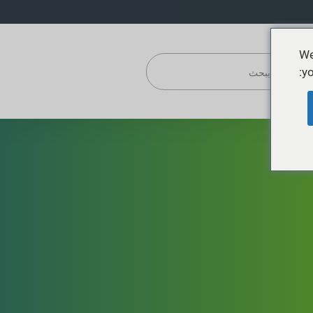
We
yo