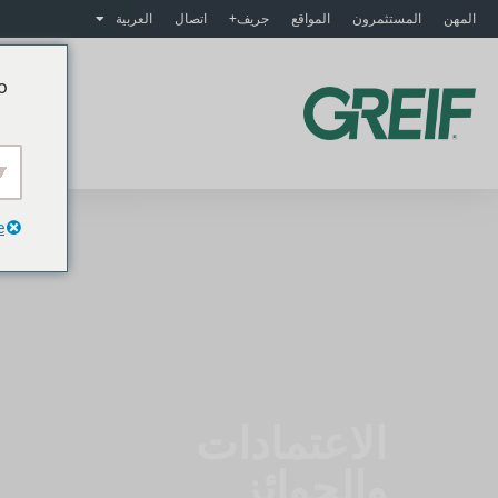
المهن
المستثمرون
المواقع
جريف+
اتصال
العربية
o
م
e
الاعتمادات
والجوائز