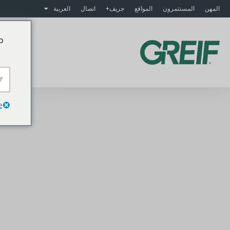
المهن
المستثمرون
المواقع
جريف+
اتصال
العربية
o
م
e