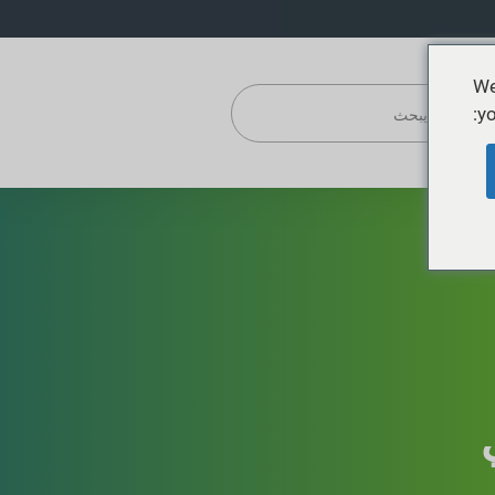
We
yo