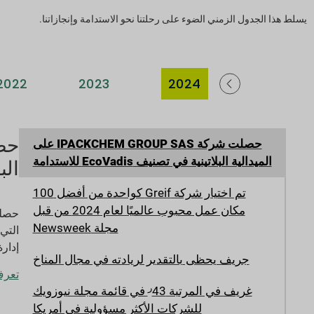
يسلط هذا الجدول الزمني الضوء على رحلتنا نحو الاستدامة وإنجازاتنا.
2022
2023
2024
2009
حصلت شركة IPACKCHEM GROUP SAS على
الميدالية البلاتينية في تصنيف EcoVadis للاستدامة
البلا
تم اختيار شركة Greif كواحدة من أفضل 100
مكان عمل محبوب عالميًا لعام 2024 من قبل
مجلة Newsweek
إدار
جريف يحظى بالتقدير لريادته في مجال المناخ
تعرف 
ر
غريف في المرتبة 43
في قائمة مجلة نيوزويك
للشركات الأكثر مسؤولية في أمريكا