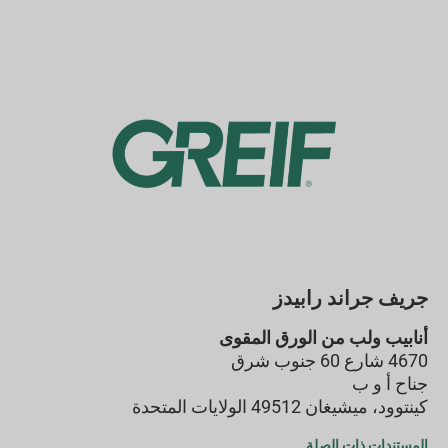
جريف جراند رابيدز
أنابيب ولب من الورق المقوى
4670 شارع 60 جنوب شرق
جناح أ و ب
كينتوود، ميشيغان
49512
الولايات المتحدة
المستندات ذات الصلة