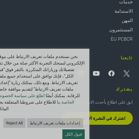
خدمات
الاستدامة
المهن
المستثمرون
EU PCBCR
نحن نستخدم ملفات تعريف الارتباط على موقع
تابعنا
الإلكتروني لنمنحك التجربة الأكثر صلة من خلال تذ
تفضيلاتك وزياراتك المتكررة. بالنقر فوق "قب
الكل"، فإنك توافق على استخدام جميع ملف
تعريف الارتباط. ومع ذلك، يمكنك زيارة "إعداد
يشترك
ملفات تعريف الارتباط" لتقديم موافقة خاض
للرقابة. يمكنك أيضًا
اطلع على سياسة الخصوص
ابق على اطلاع بأحدث الابتكارات والأخبار في Greif.
الخاصة بنا
للاطلاع على شروطنا المتعلقة بج
البيان
اشترك في النشرة الإخبارية لدينا
إعدادات ملفات تعريف الارتباط
Reject All
قبول الكل