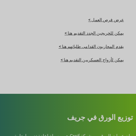
عرض فرص العمل >
يمكن للخريجين الجدد التقديم هنا >
يقدم المحاربون القدامى طلباتهم هنا >
يمكن لأزواج العسكريين التقديم هنا >
توزيع الورق في جريف
إن عبوات الورق من شركة Greif هي وسيلة إعادة تدوير إيجابية.