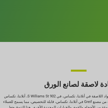
دة لاصقة لصانع الورق
يقع مصنع الأنابيب واللباب والمواد اللاصقة في أتلانتا، تكساس، في 902 S Williams St، أتلانتا، تكساس
75551. منتجات الأنابيب واللباب من مصنع Greif في أتلانتا، تكساس، قابلة للتخصيص، مما يسمح للعملاء
وعة من الأحجام والقوى والخيارات المحددة الأخرى. هذا التنوع يجعل