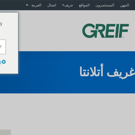
المهن
المستثمرون
المواقع
جريف+
اتصال
العربية
o
م
e
غريف أتلانتا