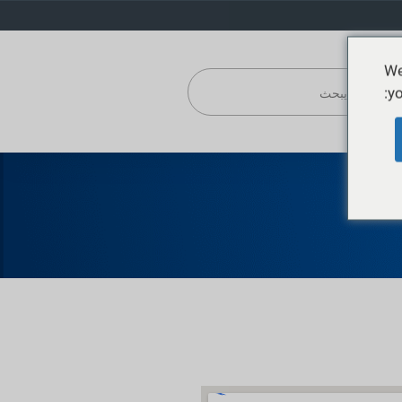
We
yo