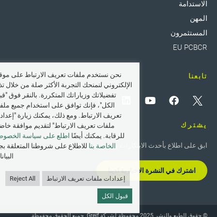
الاستدامة
المهن
المستثمرون
EU PCBCR
نحن نستخدم ملفات تعريف الارتباط على موقع
تابعنا
الإلكتروني لنمنحك التجربة الأكثر صلة من خلال تذ
تفضيلاتك وزياراتك المتكررة. بالنقر فوق "قب
الكل"، فإنك توافق على استخدام جميع ملف
تعريف الارتباط. ومع ذلك، يمكنك زيارة "إعداد
يشترك
ملفات تعريف الارتباط" لتقديم موافقة خاض
للرقابة. يمكنك أيضًا
اطلع على سياسة الخصوص
ابق على اطلاع بأحدث الابتكارات والأخبار في Greif.
الخاصة بنا
للاطلاع على شروطنا المتعلقة بج
البيان
اشترك في النشرة الإخبارية لدينا
إعدادات ملفات تعريف الارتباط
Reject All
قبول الكل
© حقوق الطبع والنشر 2025 محفوظة لشركة Greif. جميع الحقوق محفوظة.