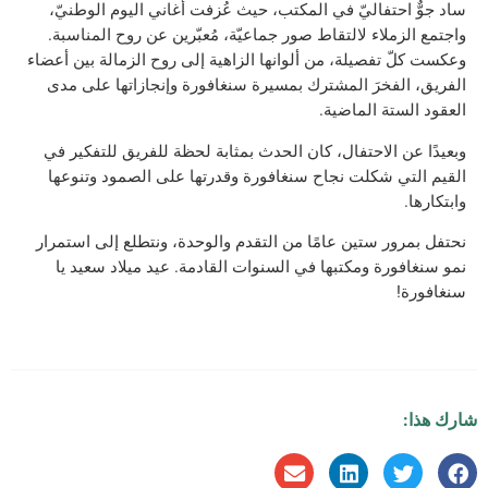
ساد جوٌّ احتفاليّ في المكتب، حيث عُزفت أغاني اليوم الوطنيّ،
واجتمع الزملاء لالتقاط صور جماعيّة، مُعبّرين عن روح المناسبة.
وعكست كلّ تفصيلة، من ألوانها الزاهية إلى روح الزمالة بين أعضاء
الفريق، الفخرَ المشترك بمسيرة سنغافورة وإنجازاتها على مدى
العقود الستة الماضية.
وبعيدًا عن الاحتفال، كان الحدث بمثابة لحظة للفريق للتفكير في
القيم التي شكلت نجاح سنغافورة وقدرتها على الصمود وتنوعها
وابتكارها.
نحتفل بمرور ستين عامًا من التقدم والوحدة، ونتطلع إلى استمرار
نمو سنغافورة ومكتبها في السنوات القادمة. عيد ميلاد سعيد يا
سنغافورة!
شارك هذا: