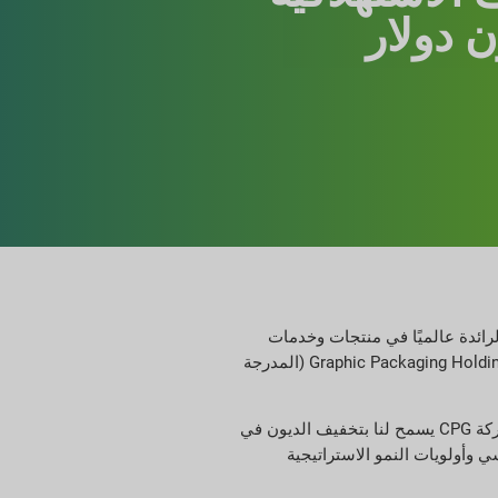
لنت اليوم شركة جريف (المدرجة في بورصة نيويورك تحت الرمز GEF، GEF.B)، وهي الشركة الرائدة عالميًا في منتجات وخدمات
التغليف الصناعي، أنها أبرمت اتفاقية نهائية لبيع أعمالها في مجموعة التغليف الاستهلاكي ("CPG") مقابل $85 مليون دولار نقدًا لشركة Graphic Packaging Holding Company (المدرجة
وقال بيت واتسون، رئيس مجلس الإدارة والرئيس التنفيذي لشركة جريف: "نحن سعداء باختتام عملية المراجعة الاستراتيجية لشركة CPG. إن بيع شركة CPG يسمح لنا بتخفيف الديون في
 وأولويات النمو الاستراتيجية