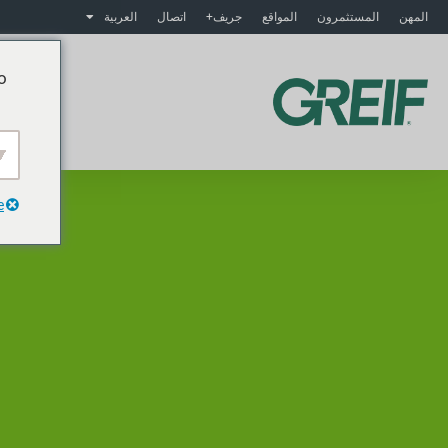
المهن
المستثمرون
المواقع
جريف+
اتصال
العربية
o
م
e