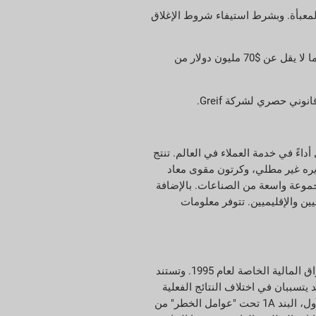
السلع الاستهلاكية المعبأة. وبشرط استيفاء شروط الإغلاق
لا تتوقع شركة Greif أي تأثير مادي على توقعاتها للعام المالي 2020 أو التزاماتها المالية للعام المالي 2022 من هذا التخارج، وتؤكد توقعاتها بتحقيق ما لا يقل عن $70 مليون دولار من
 أداءً في خدمة العملاء في العالم. تنتج
يره غير مطلي، وكرتون مقوى معاد
جموعة واسعة من الصناعات. بالإضافة
ركة بموقع استراتيجي في أكثر من 40 دولة لخدمة العملاء العالميين والإقليميين. تتوفر معلومات
باستثناء المعلومات التاريخية، تتألف جميع المعلومات الأخرى في هذا البيان الصحفي من بيانات تطلعية وفقًا لمعنى قانون إصلاح التقاضي في الأوراق المالية الخاصة لعام 1995. وتستند
يتسببان في اختلاف النتائج الفعلية
للشركة بشكل مادي عن تلك المتوقعة أو المتوقعة أو المتوقعة، سواء كانت صريحة أو ضمنية. تم وصف أهم هذه المخاطر وعدم اليقين في الجزء الأول، البند 1A تحت "عوامل الخطر" من