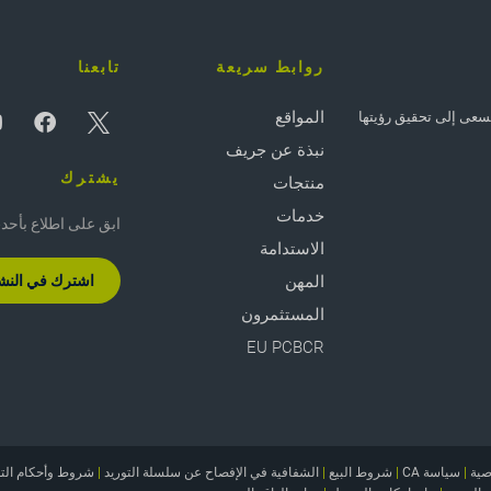
روابط سريعة
تابعنا
المواقع
 - وتسعى إلى تحقيق رؤيتها
نبذة عن جريف
يشترك
منتجات
خدمات
ابق على اطلاع بأحدث ال
الاستدامة
المهن
اشترك في النشرة
المستثمرون
EU PCBCR
صية
|
سياسة CA
|
شروط البيع
|
الشفافية في الإفصاح عن سلسلة التوريد
|
شروط وأحكام الت