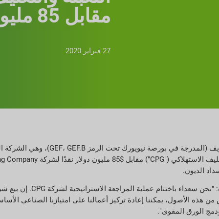
مقابل 85 مليون دولار
27 فبراير 2020
ديلاوير، أوهايو، 27 فبراير 2020 / بي آر نيوزواير / - أع
هذه الأصول، يمكننا إعادة تركيز أعمالنا على امتيازنا الصناعي الأساسي
ودمج الورق المقوى".