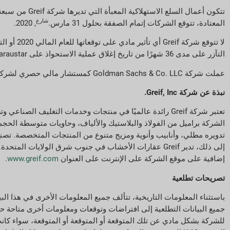
تتكون أعمال ا
شارع
المعتادة، تتوقع الشركات إتمام الصفقة بحلول 31 مارس.
, 2020.
التآزر على مدى 36 شهرًا من تاريخ إغلاق عملية الاستحواذ على Caraustar.
عملت شركة Goldman Sachs & Co. LLC كمستشار مالي حصري لشركة Greif في هذه الصفقة. كما عملت شركة Allen & Overy LLP كمستشار قانوني حصري لشركة Greif.
نبذة عن شركة Greif, Inc.
تعتبر شركة Greif رائدة عالميًا في منتجات وخدمات التغليف 
الشركة براميل من الفولاذ والبلاستيك والألياف، وحاويات متوسطة الح
تدويره مطلي، وأنابيب وأنوية ومزيج متنوع من المنتجات المتخصصة. تصنع
إضافية على موقع الشركة على الإنترنت على العنوان
www.greif.com
.
تصريحات تطلعية
جميع البيانات التطلعية إلى افتراضات وتوقعات ومعلومات أخرى متاحة حالي