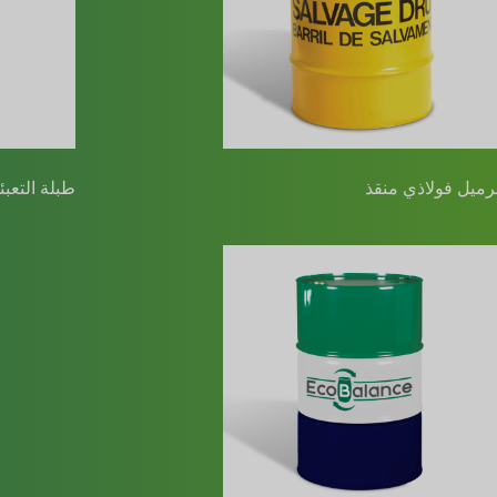
رميل فولاذي منقذ
طبلة التعبئة