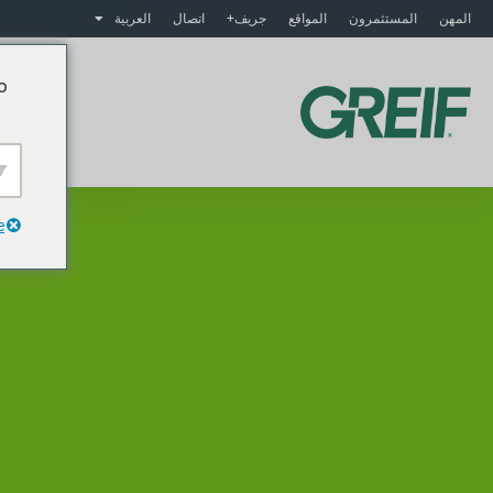
المهن
المستثمرون
المواقع
جريف+
اتصال
العربية
o
م
e