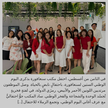
في الثامن من أغسطس، احتفل مكتب سنغافورة بذكرى اليوم
الوطني الستين لسنغافورة، باحتفالٍ نابضٍ بالحياة. وصل الموظفون
مرتديين اللونين الأحمر والأبيض، رمزَي الدولة، في لفتةٍ فخريةٍ
تُجسّد الوحدة والشجاعة والفخر الوطني. ساد المكتب جوٌّ احتفاليٌّ
مع عزف أغاني اليوم الوطني، وتجمع الزملاء للاحتفال [...]