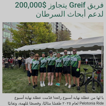
فريق Greif يتجاوز $200,000
لدعم أبحاث السرطان
يا لها من عطلة نهاية أسبوع رائعة! قدّمت عطلة نهاية أسبوع
Pelotonia Ride لعام ٢٠٢٥ طقسًا مثاليًا، وقصصًا مُلهمة، وتفانيًا