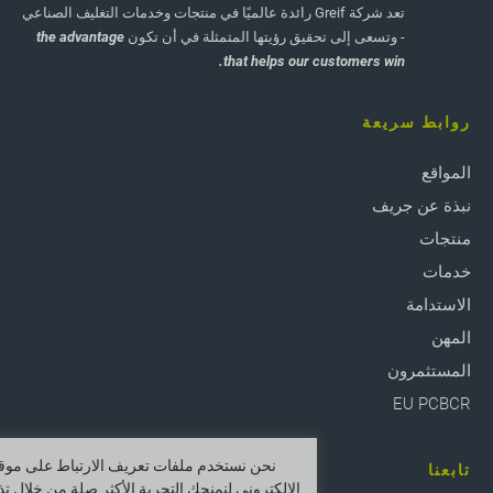
تعد شركة Greif رائدة عالميًا في منتجات وخدمات التغليف الصناعي
- وتسعى إلى تحقيق رؤيتها المتمثلة في أن تكون
the advantage
that helps our customers win.
روابط سريعة
المواقع
نبذة عن جريف
منتجات
خدمات
الاستدامة
المهن
المستثمرون
EU PCBCR
نحن نستخدم ملفات تعريف الارتباط على موقع
تابعنا
الإلكتروني لنمنحك التجربة الأكثر صلة من خلال تذ