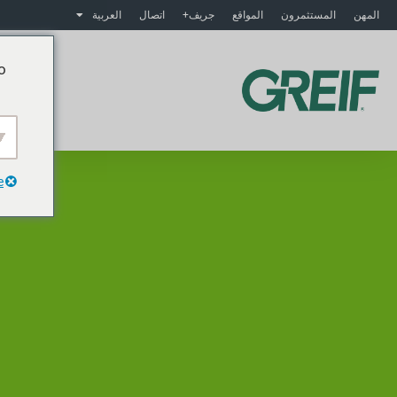
المهن
المستثمرون
المواقع
جريف+
اتصال
العربية
o
م
e