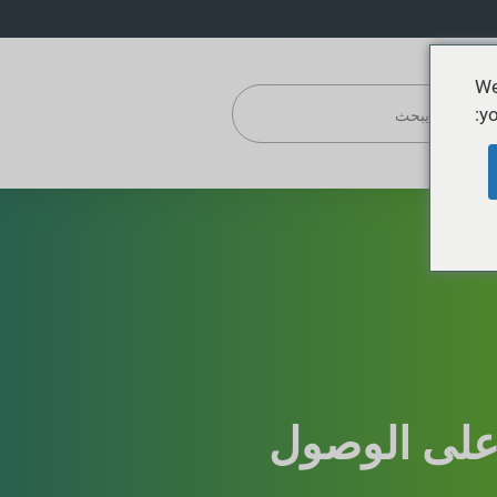
We
yo
على الوصول