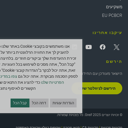
משקיעים
EU PCBCR
עיקבו אחרינו
אנו משתמשים בקובצי Cookie באתר ש
להעניק לך את החוויה הרלוונטית ביותר על י
זכירת ההעדפות שלך וביקורים חוזרים. בלחיצה 
הירשם
"קבל הכל", אתה מסכים לשימוש בכל העוגיות. 
זאת, אתה יכול לב
הישאר מעודכן עם החידושים והחדשות האחרונים ב-Greif.
לספק הסכמה מבוקרת. אתה יכול גם
צפו במדיני
הפרטיות שלנו
כדי להציג את התנאים של
הירשם לניוזלטר שלנו
הקשורים לאיסוף נתוני
הגדרות עוגיות
דחה הכל
קבל הכל
© זכויות יוצרים 2025 Greif. כֹּל הַזְכוּיוֹת שְׁמוּרוֹת.
מדיניות פרטיות
|
מדיניות CA
|
תנאי מכירה
|
שקיפות בגילוי שרשרת האספקה