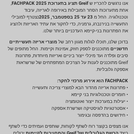
אנו נרגשים להכריז ש
Greif תציג בתערוכת FACHPACK 2025
,
אחת מתערוכות הסחר המובילות באירופה לאריזה, עיבוד
וטכנולוגיה. החל מ
23 עד 25 בספטמבר, 2025
נצטרף למובילי
התעשייה בנירנברג, גרמניה, כדי לחקור את עתיד האריזות ולהציג
את הפתרונות בני-קיימא העדכניים ביותר שלנו.
בדוכן שלנו, תוכלו לגלות מגוון רחב של
מוצרי אריזה תעשייתיים
חדשניים
מתוכננים לספק חוזק, אמינות וקיימות. החל מתופים של
סיבים ופלדה ועד מיכלי ייצור ביניים ואריזות מיוחדות, פתרונות
Greif מתוכננים לענות על הצרכים המתפתחים של שרשראות
אספקה גלובליות.
FACHPACK הוא אירוע מרכזי לחקר:
• פתרונות אריזה מהדור הבא למוצרי צריכה ותעשייה
• חומרים וטכנולוגיות בני קיימא
• יעילות במערכות ייצור ואוטומציה
• אסטרטגיות לוגיסטיקה ושרשרת אספקה
• חידושים בהדפסה ובגימור
אנו מצפים בקוצר רוח לשתף לקוחות, שותפים ועמיתים כדי לשתף
כיצד
הרשת הגלובלית של Greif והמחויבות לקיימות
יכולים