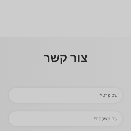
צור קשר
שֵׁם
פְּרַטִי
שֵׁם
מִשׁפָּחָה