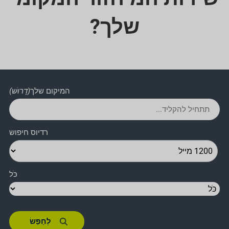
שלך?
המיקום שלך
(דָרוּשׁ)
רדיוס חיפוש
כֹּל