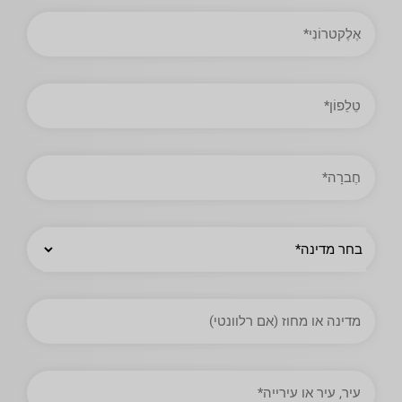
כתובת
אימייל
טֵלֵפוֹן
חֶברָה
מְדִינָה
מדינה
או
מחוז
עיר,
עיר