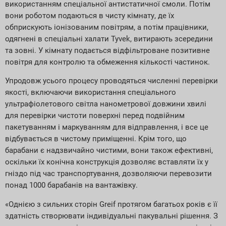
використанням спеціальної антистатичної смоли. Потім
вони роботом подаються в чисту кімнату, де їх
обприскують іонізованим повітрям, а потім працівники,
одягнені в спеціальні халати Tyvek, витирають зсередини
та зовні. У кімнату подається відфільтроване позитивне
повітря для контролю та обмеження кількості частинок.
Упродовж усього процесу проводяться численні перевірки
якості, включаючи використання спеціального
ультрафіолетового світла нанометрової довжини хвилі
для перевірки чистоти поверхні перед подвійним
пакетуванням і маркуванням для відправлення, і все це
відбувається в чистому приміщенні. Крім того, що
барабани є надзвичайно чистими, вони також ефективні,
оскільки їх конічна конструкція дозволяє вставляти їх у
гніздо під час транспортування, дозволяючи перевозити
понад 1000 барабанів на вантажівку.
«Однією з сильних сторін Greif протягом багатьох років є її
здатність створювати індивідуальні пакувальні рішення. З