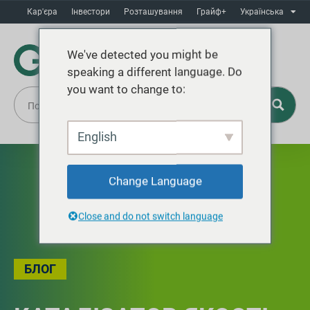
Кар'єра
Інвестори
Розташування
Грайф+
Українська
We've detected you might be
speaking a different language. Do
you want to change to:
English
Change Language
Close and do not switch language
БЛОГ