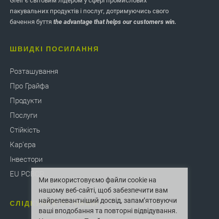
Greif є світовим лідером у сфері промислових
пакувальних продуктів і послуг, дотримуючись свого
бачення буття
the advantage that helps our customers win.
ШВИДКІ ПОСИЛАННЯ
Розташування
Про Грайфа
Продукти
Послуги
Стійкість
Кар'єра
Інвестори
EU PCBCR
Ми використовуємо файли cookie на
нашому веб-сайті, щоб забезпечити вам
найрелевантніший досвід, запам’ятовуючи
СЛІДКУЙТЕ ЗА НАМИ
ваші вподобання та повторні відвідування.