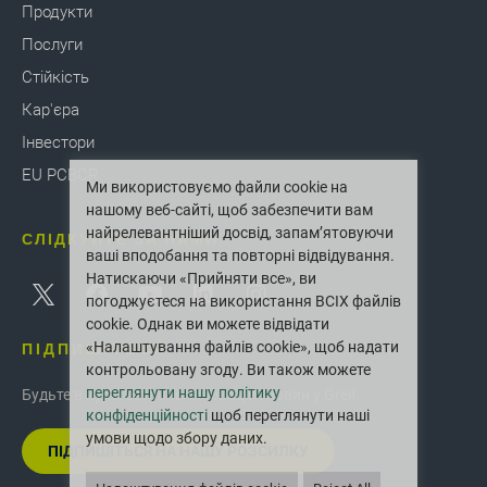
Продукти
Послуги
Стійкість
Кар'єра
Інвестори
EU PCBCR
Ми використовуємо файли cookie на
нашому веб-сайті, щоб забезпечити вам
найрелевантніший досвід, запам’ятовуючи
СЛІДКУЙТЕ ЗА НАМИ
ваші вподобання та повторні відвідування.
Натискаючи «Прийняти все», ви
погоджуєтеся на використання ВСІХ файлів
cookie. Однак ви можете відвідати
ПІДПИШІТЬСЯ
«Налаштування файлів cookie», щоб надати
контрольовану згоду. Ви також можете
переглянути нашу політику
Будьте в курсі останніх інновацій і новин у Greif.
конфіденційності
щоб переглянути наші
умови щодо збору даних.
ПІДПИШІТЬСЯ НА НАШУ РОЗСИЛКУ