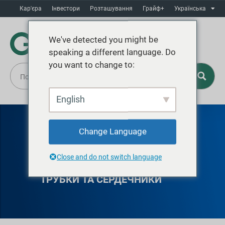
Кар'єра
Інвестори
Розташування
Грайф+
Українська
We've detected you might be
speaking a different language. Do
you want to change to:
English
Change Language
ГРАЙФ
ДЖОНСОНВІЛЬ
Close and do not switch language
ТРУБКИ ТА СЕРДЕЧНИКИ