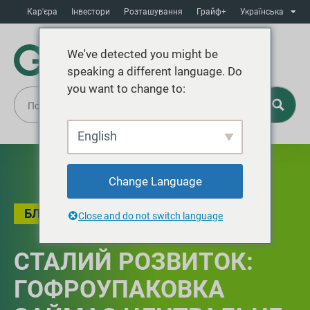
Кар'єра
Інвестори
Розташування
Грайф+
Українська
We've detected you might be
speaking a different language. Do
you want to change to:
English
Change Language
БЛОГ
,
СТІЙКІСТЬ
Close and do not switch language
СТАЛИЙ РОЗВИТОК:
ГОФРОУПАКОВКА