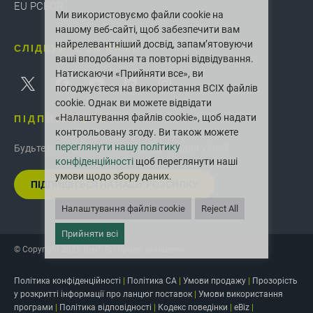
EU PCBCR
Ми використовуємо файли cookie на
нашому веб-сайті, щоб забезпечити вам
найрелевантніший досвід, запам’ятовуючи
СЛІДКУЙТЕ ЗА НАМИ
ваші вподобання та повторні відвідування.
Натискаючи «Прийняти все», ви
погоджуєтеся на використання ВСІХ файлів
cookie. Однак ви можете відвідати
ПІДПИШІТЬСЯ
«Налаштування файлів cookie», щоб надати
контрольовану згоду. Ви також можете
переглянути нашу політику
Будьте в курсі останніх інновацій і новин у Greif.
конфіденційності
щоб переглянути наші
умови щодо збору даних.
ПІДПИШІТЬСЯ НА НАШУ РОЗСИЛКУ
Налаштування файлів cookie
Reject All
Прийняти всі
© Copyright 2025 Greif. Всі права захищено.
Політика конфіденційності
|
Політика CA
|
Умови продажу
|
Прозорість
у розкритті інформації про ланцюг поставок
|
Умови використання
програми
|
Політика відповідності
|
Кодекс поведінки
|
eBiz
|