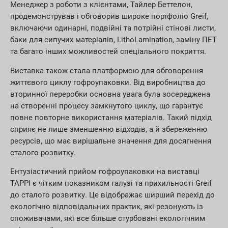
Менеджер з роботи з клієнтами, Тайлер Беттелон,
продемонстрував і обговорив широке портфоліо Greif,
включаючи одинарні, подвійні та потрійні стінові листи,
баки для сипучих матеріалів, LithoLamination, заміну ПЕТ
та багато інших можливостей спеціального покриття.
Виставка також стала платформою для обговорення
життєвого циклу гофроупаковки. Від виробництва до
вторинної переробки основна увага була зосереджена
на створенні процесу замкнутого циклу, що гарантує
повне повторне використання матеріалів. Такий підхід
сприяє не лише зменшенню відходів, а й збереженню
ресурсів, що має вирішальне значення для досягнення
сталого розвитку.
Ентузіастичний прийом гофроупаковки на виставці
TAPPI є чітким показником галузі та прихильності Greif
до сталого розвитку. Це відображає ширший перехід до
екологічно відповідальних практик, які резонують із
споживачами, які все більше стурбовані екологічним