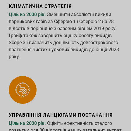
КЛІМАТИЧНА СТРАТЕГІЯ
Завантаження звітів
Ціль на 2030 рік:
Зменшити абсолютні викиди
парникових газів за Сферою 1 і Сферою 2 на 28
відсотків порівняно з базовим рівнем 2019 року.
Грайф також завершить оцінку обсягу викидів
Scope 3 і визначить доцільність довгострокового
прагнення чистих нульових викидів до кінця 2023
року.
УПРАВЛІННЯ ЛАНЦЮГАМИ ПОСТАЧАННЯ
Ціль на 2030 рік:
Оцініть ефективність сталого
розвитку для 80 відсотків наших загальних витрат