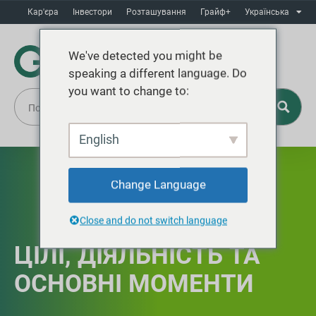
Кар'єра
Інвестори
Розташування
Грайф+
Українська
We've detected you might be
speaking a different language. Do
you want to change to:
English
Change Language
Close and do not switch language
ЦІЛІ, ДІЯЛЬНІСТЬ ТА
ОСНОВНІ МОМЕНТИ