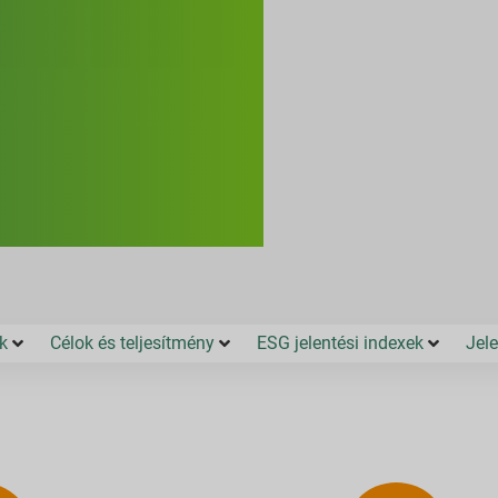
k
Célok és teljesítmény
ESG jelentési indexek
Jele