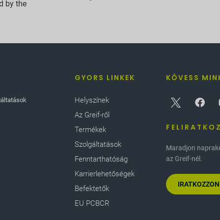
d by the
GYORS LINKEK
KÖVESS MIN
Helyszínek
gáltatások
Az Greif-ről
FELIRATKO
Termékek
Szolgáltatások
Maradjon naprakés
Fenntarthatóság
az Greif-nél.
Karrierlehetőségek
IRATKOZZON
Befektetők
EU PCBCR