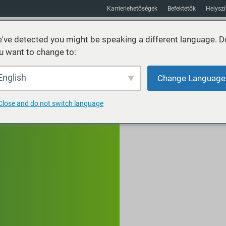
Karrierlehetőségek
Befektetők
Helysz
've detected you might be speaking a different language. D
u want to change to:
Fenntarthatóság
Piacok
Erőforrás
Körülbelül
English
Change Language
Close and do not switch language