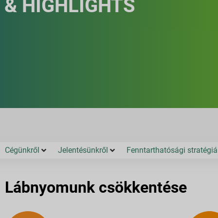
& HIGHLIGHTS
Cégünkről
Jelentésünkről
Fenntarthatósági stratégiá
Lábnyomunk csökkentése