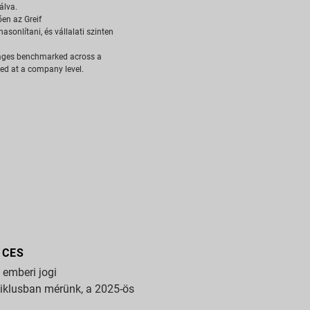
álva.
ően az Greif
sonlítani, és vállalati szinten
rages benchmarked across a
ted at a company level.
ICES
emberi jogi
 ciklusban mérünk, a 2025-ös