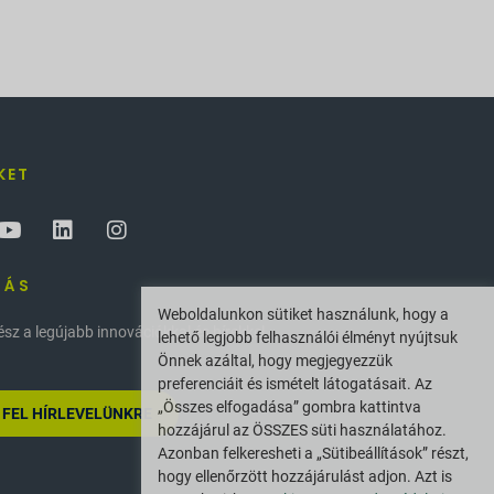
KET
ZÁS
Weboldalunkon sütiket használunk, hogy a
z a legújabb innovációkkal és hírekkel
lehető legjobb felhasználói élményt nyújtsuk
Önnek azáltal, hogy megjegyezzük
preferenciáit és ismételt látogatásait. Az
„Összes elfogadása” gombra kattintva
 FEL HÍRLEVELÜNKRE
hozzájárul az ÖSSZES süti használatához.
Azonban felkeresheti a „Sütibeállítások” részt,
hogy ellenőrzött hozzájárulást adjon. Azt is