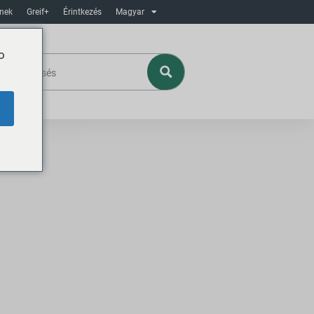
ínek
Greif+
Érintkezés
Magyar
o