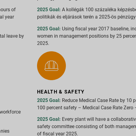
hours of
2025 Goal:
A kollégák 100 százaléka képzésbe
al year
politikák és eljárások terén a 2025-ös pénzügy
2025 Goal:
Using fiscal year 2017 baseline, in
tal leave by
women in management positions by 25 percent 
2025.
HEALTH & SAFETY
2025 Goal:
Reduce Medical Case Rate by 10 pe
100 percent safety – Medical Case Rate Zero –
 workforce
2025 Goal:
Every plant will have a collaborat
safety committee consisting of both managem
anies
of fiscal year 2025.