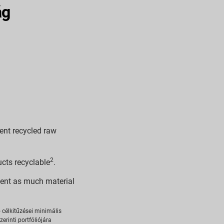
ág
ent recycled raw
2
cts recyclable
.
cent as much material
 célkitűzései minimális
rinti portfóliójára