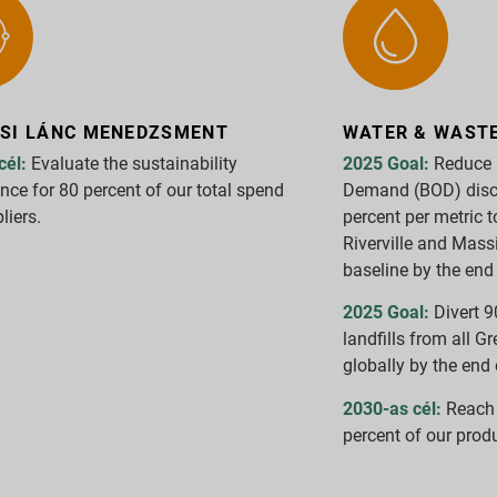
ÁSI LÁNC MENEDZSMENT
WATER & WAST
cél:
Evaluate the sustainability
2025 Goal:
Reduce 
ce for 80 percent of our total spend
Demand (BOD) disch
liers.
percent per metric 
Riverville and Mass
baseline by the end 
2025 Goal:
Divert 9
landfills from all Gr
globally by the end 
2030-as cél:
Reach 
percent of our produ