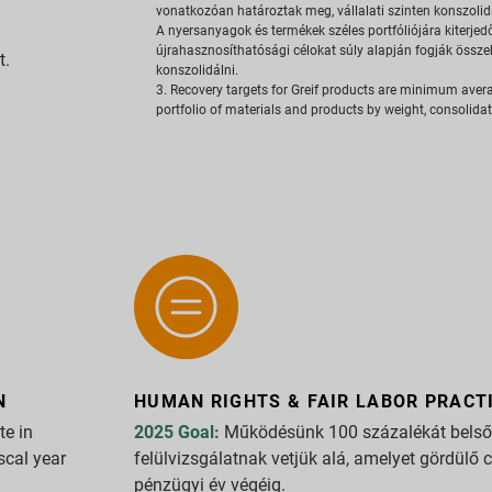
vonatkozóan határoztak meg, vállalati szinten konszolid
A nyersanyagok és termékek széles portfóliójára kiterjed
újrahasznosíthatósági célokat súly alapján fogják összeha
t.
konszolidálni.
3. Recovery targets for Greif products are minimum ave
portfolio of materials and products by weight, consolida
N
HUMAN RIGHTS & FAIR LABOR PRACT
te in
2025 Goal:
Működésünk 100 százalékát belső 
scal year
felülvizsgálatnak vetjük alá, amelyet gördülő
pénzügyi év végéig.