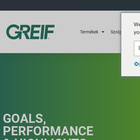
We
yo
Termékek
Szolgáltatások
GOALS,
PERFORMANCE