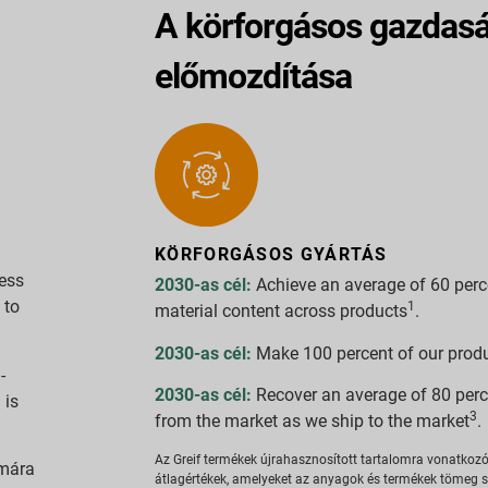
A körforgásos gazdas
előmozdítása
KÖRFORGÁSOS GYÁRTÁS
ness
2030-as cél:
Achieve an average of 60 perc
 to
1
material content across products
.
2030-as cél:
Make 100 percent of our produ
-
2030-as cél:
Recover an average of 80 per
 is
3
from the market as we ship to the market
.
Az Greif termékek újrahasznosított tartalomra vonatkozó
ámára
átlagértékek, amelyeket az anyagok és termékek tömeg sze