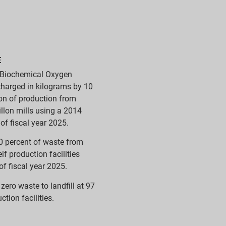
E
Biochemical Oxygen
arged in kilograms by 10
ton of production from
illon mills using a 2014
of fiscal year 2025.
0 percent of waste from
eif production facilities
of fiscal year 2025.
zero waste to landfill at 97
ction facilities.