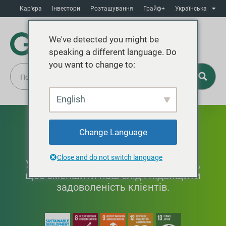
Кар'єра
Інвестори
Розташування
Грайф+
Українська
We've detected you might be
speaking a different language. Do
you want to change to:
English
Інновація
Change Language
Close and do not switch language
Удосконалення продуктів і процесів,
щоб зменшити наш слід і підвищити
задоволеність клієнтів.