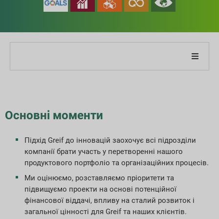
Про нашу компанію
Про наш звіт
Основні моменти
Стратегії сталого розвитку
Підхід Greif до інновацій заохочує всі підрозділи
компанії брати участь у перетворенні нашого
Цілі та продуктивність
продуктового портфоліо та організаційних процесів.
Ми оцінюємо, розставляємо пріоритети та
Індекси звітності ESG
підвищуємо проекти на основі потенційної
фінансової віддачі, впливу на сталий розвиток і
Завантаження звітів
загальної цінності для Greif та наших клієнтів.