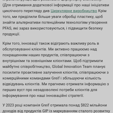
(Для отримання додаткової інформації про наші ініціативи
циклічного перегляду див
Циркулярне виробництво
Крім
того, ми приділили більше уваги обробці пластику, щоб
знайти альтернативи потенційним технологіям утворення
PFAS, які зараз використовуються, і підвищити безпеку
продукції.
Крім того, інновації також відіграють важливу роль в
обслуговуванні клієнтів. Ми активно працюємо над
покращенням наших продуктів, співпрацюючи з
внутрішніми та зовнішніми клієнтами. Щоб підтримати
майбутнє співробітництво, Global Innovation Team планує
посилити проактивне залучення клієнтів, співпрацюючи з
комерційними командами Greif і збільшуючи кількість
відвідувань клієнтів. Ми прагнемо отримати інформацію з
перших вуст про незадоволені потреби клієнтів для
інформування про наші інноваційні стратегії.
У 2023 році компанія Greif отримала понад $822 мільйони
доходів від продуктів GIP із маркуванням сталого розвитку