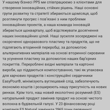
У нашому бізнесі PPS ми співпрацюємо з клієнтами для
створення інноваційних, стійких рішень. Наші основні
групи розвитку та стратегії збираються щомісяця, щоб
розглянути прогрес і пов’язані з ним проблеми
інноваційних проектів, а наша команда інновацій
збирається щокварталу, щоб відстежувати досягнення
наших інноваційних цілей. Наші зусилля зосереджені на
скороченні одноразового пластику та продуктів, що не
підлягають вторинній переробці, за допомогою
альтернативних матеріалів на основі вторинної сировини
та усунення пластику за допомогою наших бар’єрних
покриттів. Перероблені вхідні матеріали та картонні
вироби, що піддаються компостуванню, такі як упаковка
для харчових продуктів і конструкційні сердечники
EasyPour®, мінімізують вуглецевий слід, забезпечують
економію коштів і розширюють нашу присутність на нових
ринках. Крім того, наш новий екологічно розумний (ES)
натуральний продукт замінив продукт на основі чистого
волокна в будівельній галузі. У 23 фінансовому році
компанія ES Natural замінила 2965 тонн первинної