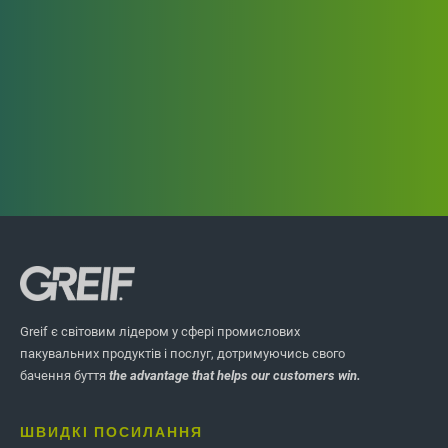
Greif є світовим лідером у сфері промислових
ВИДІЛІТЬ ІСТОРІЇ
пакувальних продуктів і послуг, дотримуючись свого
бачення буття
the advantage that helps our customers win.
Барабани для
стукання (KDD) для
ШВИДКІ ПОСИЛАННЯ