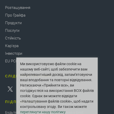
віддалених місць
Розташування
Про Грайфа
Грайфа
Нок-даун барабани (KDD)
пропонуємо
Продукти
оптимальне стійке рішення для
транспортування сталевих бочок у віддалені
Послуги
місця. Напівфабрикати барабанів
Стійкість
доставляються та збираються на місці з
Кар'єра
мінімальною кількістю людей та обладнання.
Унікальна концепція дозволяє транспортувати
Інвестори
до 1176 KDD у 20-футовому морському
EU PCBCR
контейнері порівняно з 80 повністю готовими
Ми використовуємо файли cookie на
бочками, заощаджуючи дорогоцінний простір,
нашому веб-сайті, щоб забезпечити вам
оптимізуючи транспортні витрати та
найрелевантніший досвід, запам’ятовуючи
СЛІДКУЙТЕ ЗА НАМИ
мінімізуючи вуглецевий слід наших клієнтів під
ваші вподобання та повторні відвідування.
час більш тривалого часу транспортування.
Натискаючи «Прийняти все», ви
Бочки доставляються безпосередньо на
погоджуєтеся на використання ВСІХ файлів
заправну станцію наших клієнтів, що
cookie. Однак ви можете відвідати
ПІДПИШІТЬСЯ
«Налаштування файлів cookie», щоб надати
допомагає підвищити ефективність за рахунок
контрольовану згоду. Ви також можете
мінімальних запасів і менше ручного
переглянути нашу політику
Будьте в курсі останніх інновацій і новин у Greif.
поводження.