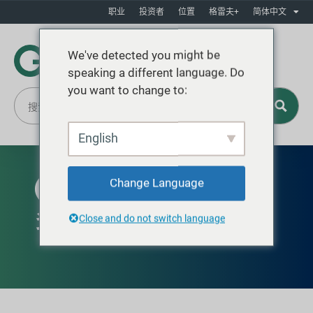
职业
投资者
位置
格雷夫+
简体中文
We've detected you might be
speaking a different language. Do
you want to change to:
English
Change Language
在拉丁美洲有售
多面开口鼓
Close and do not switch language