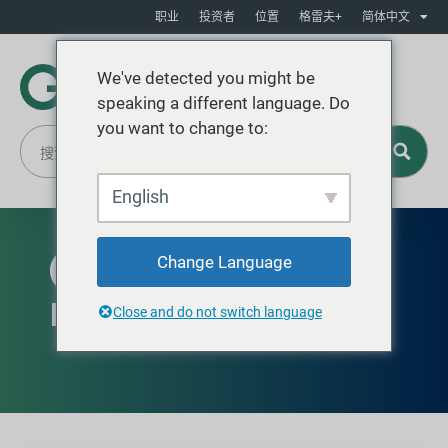
职业
投资者
位置
格雷夫+
简体中文
We've detected you might be
speaking a different language. Do
you want to change to:
English
Change Language
北美有售
EasyPour™ 灯杆底座形式
Close and do not switch language