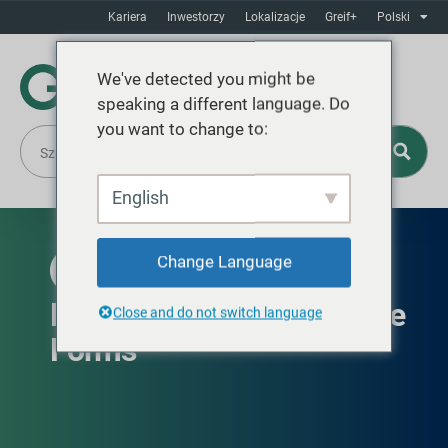
Kariera
Inwestorzy
Lokalizacje
Greif+
Polski
We've detected you might be
speaking a different language. Do
you want to change to:
English
Change Language
AVAILABLE IN NORTH AMERICA
EasyPour™ Light Pole Base
Close and do not switch language
Forms