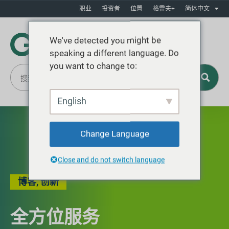
职业
投资者
位置
格雷夫+
简体中文
We've detected you might be
speaking a different language. Do
you want to change to:
English
Change Language
Close and do not switch language
博客
,
创新
全方位服务