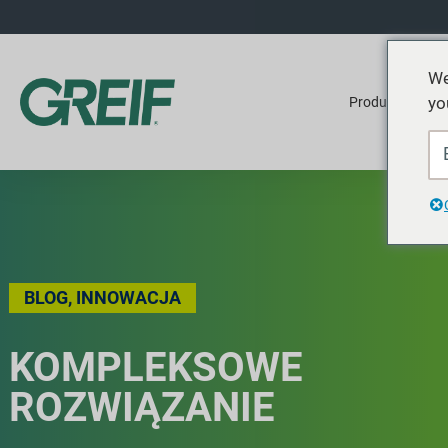
We
yo
Produkty
BLOG
,
INNOWACJA
KOMPLEKSOWE
ROZWIĄZANIE