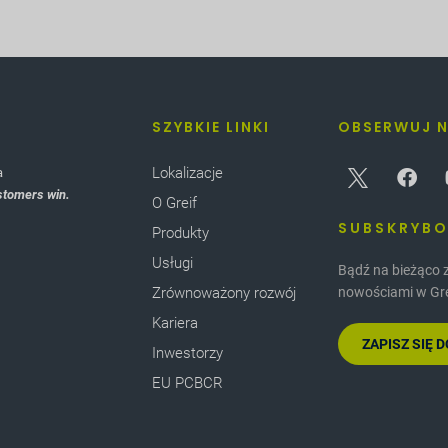
SZYBKIE LINKI
OBSERWUJ 
Lokalizacje
a
stomers win.
O Greif
SUBSKRYB
Produkty
Usługi
Bądź na bieżąco 
Zrównoważony rozwój
nowościami w Gre
Kariera
ZAPISZ SIĘ
Inwestorzy
EU PCBCR