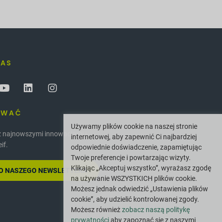
NAS
OWAĆ
Używamy plików cookie na naszej stronie
z najnowszymi innowacjami i
internetowej, aby zapewnić Ci najbardziej
if.
odpowiednie doświadczenie, zapamiętując
Twoje preferencje i powtarzając wizyty.
Klikając „Akceptuj wszystko”, wyrażasz zgodę
 DO NASZEGO NEWSLETTERA
na używanie WSZYSTKICH plików cookie.
Możesz jednak odwiedzić „Ustawienia plików
cookie”, aby udzielić kontrolowanej zgody.
Możesz również
zobacz naszą politykę
prywatności
aby zapoznać się z naszymi