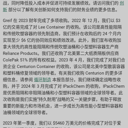
战，同时降低投入成本并促进可持续发展绩效。请访问我们的
创
新
部分以了解有关创新如何支持我们的财务业绩的更多信息。
Greif 在 2023 财年完成了多项收购。2022 年 12 月，我们以 $3
亿的交易完成了对 Lee Container 的收购。该公司是高性能阻隔
和传统吹塑容器的领先制造商，我们预计在收购后的 24 个月内
实现至少 $6 亿的协同效应和绩效改进。此外，我们宣布收购加
拿大领先的高性能阻隔和传统吹塑油桶和小型塑料容器生产商
Reliance Products。我们还收购了北美第二大纸质隔板供应商
ColePak 51% 的所有权权益。2023 年 4 月，我们完成了对我们合
资企业 Centurion Container 的收购，该公司是北美中型散装容器
和塑料桶修复领域的领导者。有关我们收购 Centurion 的更多详
细信息，请参阅
循环制造
本报告部分。我们继续确定战略性收
购，并于 2024 年 3 月完成了对 IPackChem 的收购，IPackChem
是优质阻隔和非阻隔油桶和小型塑料容器领域的全球领导者。此
次收购是我们实施“持久耐用”战略的又一关键步骤，有助于释放
重要的新能力和市场机会，进一步成长为高性能小型塑料容器和
油桶领域的全球领导者。
2023 年第一季度，我们以 $5460 万美元的价格完成了对位于爱