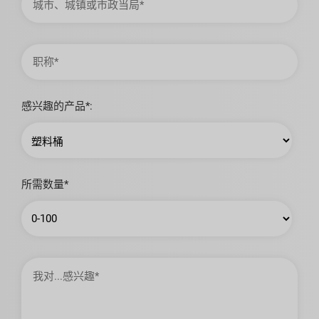
市、
城
镇
或
市
职
政
称
当
局
感兴趣的产品*:
所需数量*
我
对…
感
兴
趣